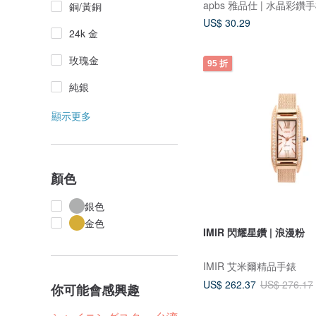
apbs 雅品仕 | 水晶彩鑽
銅/黃銅
US$ 30.29
24k 金
玫瑰金
95 折
純銀
顯示更多
顏色
銀色
金色
IMIR 閃耀星鑽 | 浪漫粉
IMIR 艾米爾精品手錶
US$ 262.37
US$ 276.17
你可能會感興趣