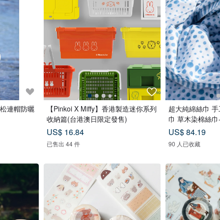
松連帽防曬
【Pinkoi X Miffy】香港製造迷你系列
超大純綿絲巾 
收納篇(台港澳日限定發售)
巾 草木染棉絲巾
US$ 16.84
US$ 84.19
已售出 44 件
90 人已收藏