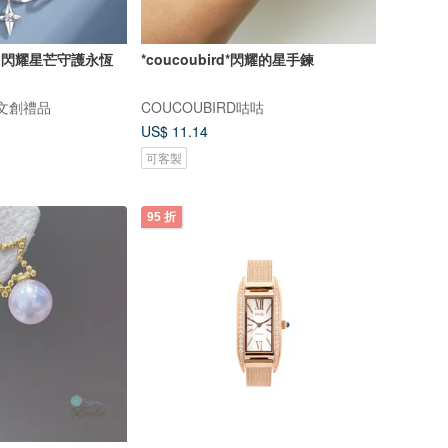
青】閃耀星芒守護永恆
*coucoubird*閃耀的星手鍊
音文創禮品
COUCOUBIRD咕咕
US$ 11.14
可客製
95 折