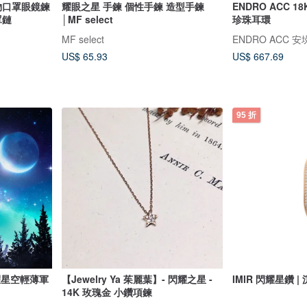
物口罩眼鏡鍊
耀眼之星 手鍊 個性手鍊 造型手鍊
ENDRO ACC 1
罩鏈
│MF select
珍珠耳環
MF select
ENDRO ACC 安
US$ 65.93
US$ 667.69
95 折
 閃耀星空輕薄軍
【Jewelry Ya 茱麗葉】- 閃耀之星 -
IMIR 閃耀星鑽 |
14K 玫瑰金 小鑽項鍊