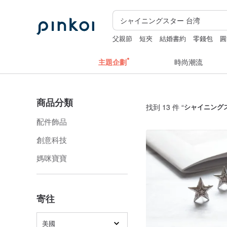
父親節
短夾
結婚書約
零錢包
圓
主題企劃
時尚潮流
商品分類
找到 13 件 “
シャイニング
配件飾品
創意科技
媽咪寶寶
寄往
美國