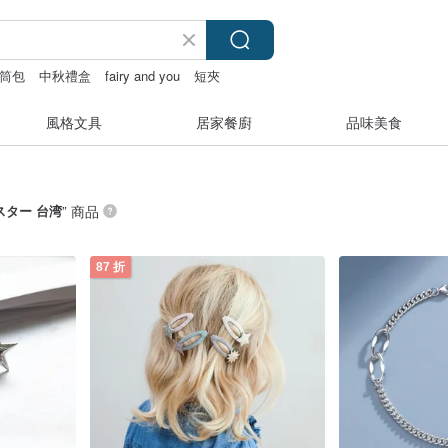
筒包
中秋禮盒
fairy and you
短夾
風格文具
居家餐廚
品味美食
スター 台湾
” 商品
87 折