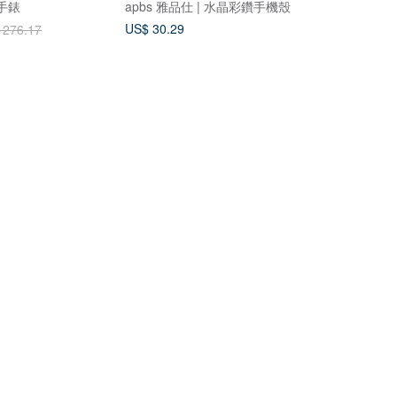
品手錶
apbs 雅品仕 | 水晶彩鑽手機殼
US$ 30.29
 276.17