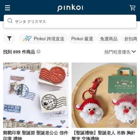
サンタ クリスマス
Pinkoi 跨境直送
Pinkoi 嚴選
免運商品
折扣商
熱門程度優先
找到 899 件商品
郵戳印章 聖誕節 聖誕老公公 信件
【聖誕禮物】聖誕老人 吊飾 胸針
印章 禮物
髮夾 交換禮物