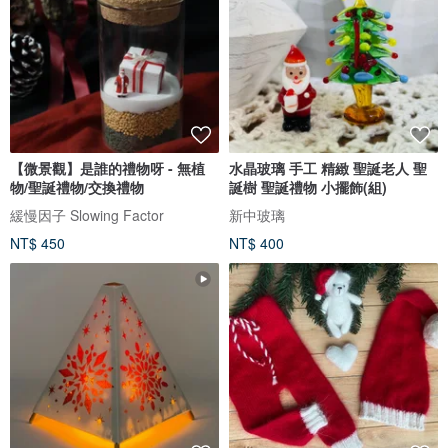
【微景觀】是誰的禮物呀 - 無植
水晶玻璃 手工 精緻 聖誕老人 聖
物/聖誕禮物/交換禮物
誕樹 聖誕禮物 小擺飾(組)
緩慢因子 Slowing Factor
新中玻璃
NT$ 450
NT$ 400