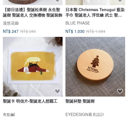
【節日送禮】聖誕松果樹 永生聖
日本製 Christmas Tenugui 藍染
誕樹 聖誕老人 交換禮物 聖誕裝飾
手巾 聖誕老人 浮世繪 武士 聖誕
節 Santa Claus 版印染色
漫悠花藝
BLUE PHASE
aizome 月亮
NT$ 247
NT$ 280
NT$ 1,030
NT$ 1,084
聖誕卡 明信片-聖誕老人想罷工
聖誕杯墊 聖誕樹
有點鹹
EYEDESIGN看見設計
NT$ 40
NT$ 298