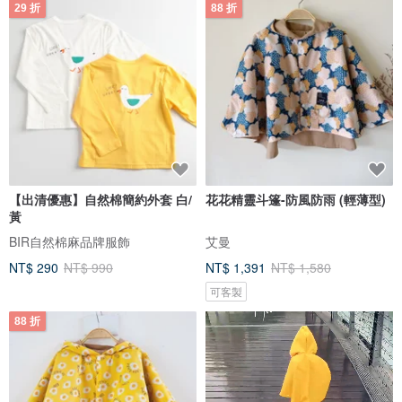
29 折
88 折
【出清優惠】自然棉簡約外套 白/
花花精靈斗篷-防風防雨 (輕薄型)
黃
BIR自然棉麻品牌服飾
艾曼
NT$ 290
NT$ 990
NT$ 1,391
NT$ 1,580
可客製
88 折