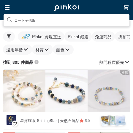
コート子供服
Pinkoi 跨境直送
Pinkoi 嚴選
免運商品
折扣商
適用年齡
材質
顏色
熱門程度優先
找到 805 件商品
推廣
星河耀眼 ShiningStar | 天然石飾品
5.0