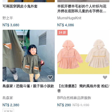
可兩面穿調皮小鬼外套
羊驼开襟羊毛衫的个人针织与花
卉绣在底部和儿童的名字绣在背
面
野之羋
MumsHugsKnit
NT$ 3,680
NT$ 4,086
24 折
島森家 / 恐龍斗篷 / 親子裝小孩款
【出清優惠】 簡約風格外套 粉紅/
杏
島森家
BIR自然棉麻品牌服飾
NT$ 2,380
NT$ 290
NT$ 1,190
可客製