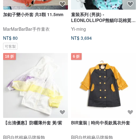
加釦子變小外套 共3顆 11.5mm
童裝系列 (男孩) -
LEONLOLLIPOP熊貓印花棉質東
方外衣
MarMarBarBar手作童衣
Yi-ming
NT$ 80
NT$ 3,694
可客製
18 折
6 折
【出清優惠】防曬薄外套 黃/紫
BIR童裝 | 時尚中長款風衣外套
BIR自然棉麻品牌服飾
BIR自然棉麻品牌服飾