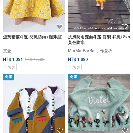
蛋黃精靈斗篷-防風防雨 (輕薄型)
抗風防雨雙面斗篷-訂製 和風12vs
黃色防水
艾曼
MarMarBarBar手作童衣
NT$ 1,391
NT$ 1,580
NT$ 1,890
可客製
可客製
免運
免運