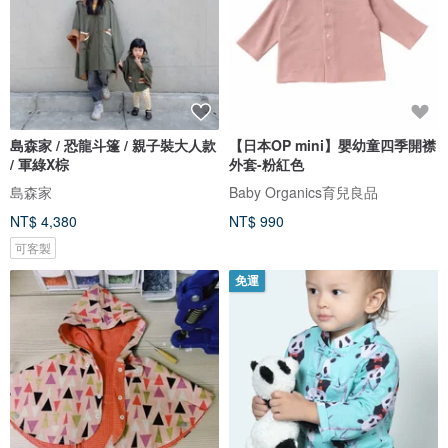
島森家 / 恐龍斗篷 / 親子裝大人款
【日本OP mini】嬰幼童四季開襟
/ 軍綠X棕
外套-粉紅色
島森家
Baby Organics育兒良品
NT$ 4,380
NT$ 990
可客製
免運