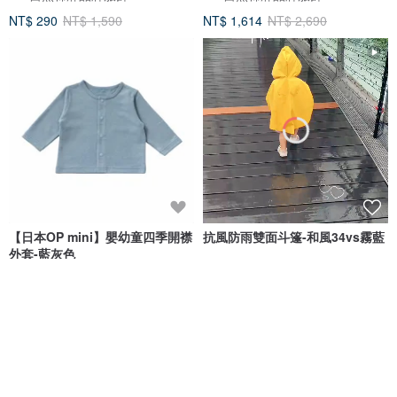
NT$ 290
NT$ 1,590
NT$ 1,614
NT$ 2,690
【日本OP mini】嬰幼童四季開襟
抗風防雨雙面斗篷-和風34vs霧藍
外套-藍灰色
Baby Organics育兒良品
MarMarBarBar手作童衣
NT$ 990
NT$ 1,890
可客製
88 折