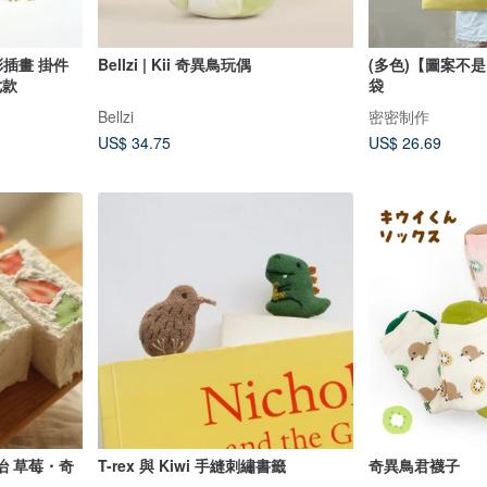
水彩插畫 掛件
Bellzi | Kii 奇異鳥玩偶
(多色)【圖案不是
七款
袋
Bellzi
密密制作
US$ 34.75
US$ 26.69
治 草莓・奇
T-rex 與 Kiwi 手縫刺繡書籤
奇異鳥君襪子