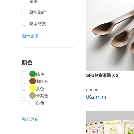
塑膠
聚酯纖維
防水材質
顯示更多
顏色
綠色
SPS兒童湯匙 X 2
咖啡色
黃色
normo
卡其色
US$ 11.14
白色
顯示更多