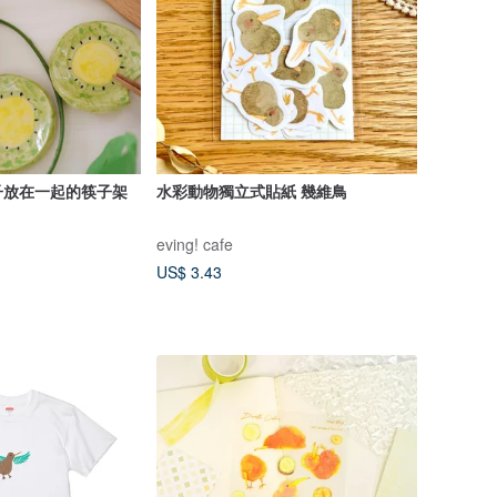
子放在一起的筷子架
水彩動物獨立式貼紙 幾維鳥
eving! cafe
US$ 3.43