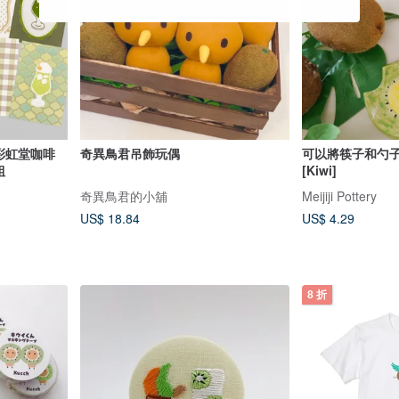
s 彩虹堂咖啡
奇異鳥君吊飾玩偶
可以將筷子和勺
組
[Kiwi]
奇異鳥君的小舖
Meijiji Pottery
US$ 18.84
US$ 4.29
8 折