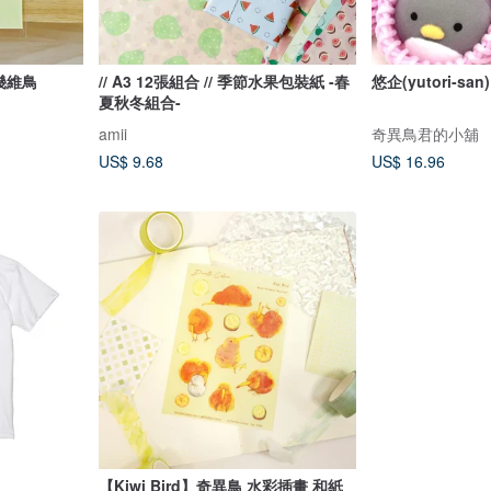
幾維鳥
// A3 12張組合 // 季節水果包裝紙 -春
悠企(yutori-sa
夏秋冬組合-
amii
奇異鳥君的小舖
US$ 9.68
US$ 16.96
【Kiwi Bird】奇異鳥 水彩插畫 和紙