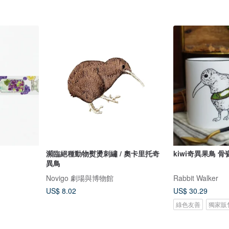
瀕臨絕種動物熨燙刺繡 / 奧卡里托奇
kiwi奇異果鳥 
異鳥
Novigo 劇場與博物館
Rabbit Walker
US$ 8.02
US$ 30.29
綠色友善
獨家販