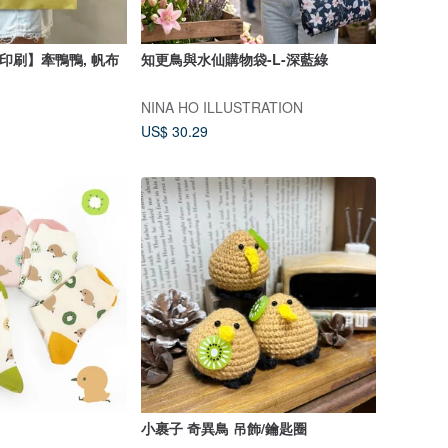
印刷】牽鴨鴨, 帆布
知更鳥與水仙購物袋-L-深藍綠
NINA HO ILLUSTRATION
US$ 30.29
小裹子 奇異鳥 吊飾/鑰匙圈