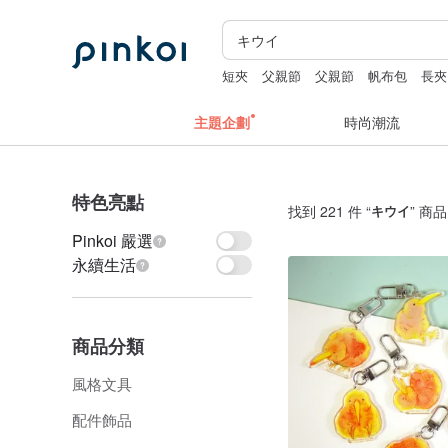
短夾
父親節
父親節
帆布包
長夾
主題企劃
時尚潮流
特色亮點
找到 221 件 “
キウイ
” 商品
Pinkoi 嚴選
永續生活
商品分類
風格文具
配件飾品