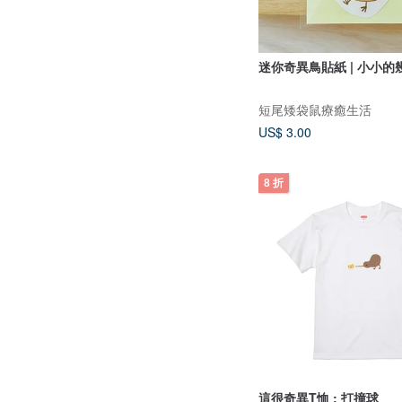
迷你奇異鳥貼紙 | 小小的
短尾矮袋鼠療癒生活
US$ 3.00
8 折
這很奇異T恤 : 打撞球