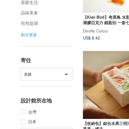
居家生活
品味美食
【Kiwi Bird】奇異鳥 
滴膠亞克力 鎖匙扣 一套
包包提袋
Deville Colour
顯示更多
US$ 8.42
寄往
美國
設計館所在地
台灣
日本
【收納包】綜合水果三明
異果・橘子