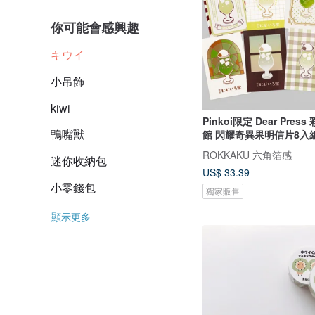
你可能會感興趣
キウイ
小吊飾
kiwi
Pinkoi限定 Dear Pres
鴨嘴獸
館 閃耀奇異果明信片8入
ROKKAKU 六角箔感
迷你收納包
US$ 33.39
小零錢包
獨家販售
顯示更多