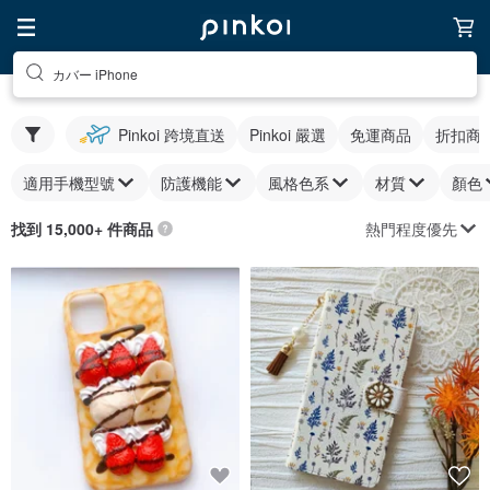
カバー iPhone
Pinkoi 跨境直送
Pinkoi 嚴選
免運商品
折扣商
適用手機型號
防護機能
風格色系
材質
顏色
熱門程度優先
找到 15,000+ 件商品