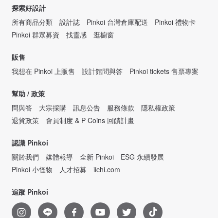
探索好設計
所有商品分類
設計誌
Pinkoi 台灣倉庫配送
Pinkoi 禮物卡
Pinkoi 群眾募資
找靈感
逛櫥窗
販售
我想在 Pinkoi 上販售
設計館問與答
Pinkoi tickets 售票專案
幫助 / 政策
問與答
大宗採購
訊息公告
服務條款
隱私權政策
退貨政策
會員制度 & P Coins 回饋計畫
認識 Pinkoi
關於我們
媒體報導
全新 Pinkoi
ESG 永續發展
Pinkoi 小怪物
人才招募
iichi.com
追蹤 Pinkoi