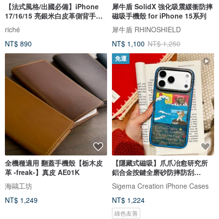
【法式風格/出國必備】iPhone
犀牛盾 SolidX 強化吸震緩衝防摔
17/16/15 亮銀米白皮革側背手機
磁吸手機殼 for iPhone 15系列
殼
riché
犀牛盾 RHINOSHIELD
NT$ 890
NT$ 1,100
NT$ 1,250
免運
全機種適用 翻蓋手機殼【栃木皮
【隱藏式磁吸】爪爪冶愈研究所
革 -freak-】真皮 AE01K
鋁合金按鍵全磨砂防摔防刮
iPhone17
海鷗工坊
Sigema Creation iPhone Cases
NT$ 1,249
NT$ 1,224
綠色友善