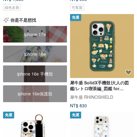
綠色友善
可客製
免運
你是不是想找
iphone 17e
iphone 16e
iphone 16e 手機殼
犀牛盾 SolidX手機殼∣大人の図
鑑/レトロ喫茶編_図鑑 for
iphone 16e保護殼
iPhone
犀牛盾 RHINOSHIELD
NT$ 830
免運
免運