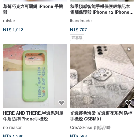
草莓巧克力可麗餅 iPhone 手機
秋季預感智能手機保護殼筆記本
殼
電腦保護殼 iPhone 12 iPhone
XR iPhone 11 Xperia 10 IV
ruistar
ihandmade
Galaxy S23 Android
NT$ 1,013
NT$ 707
可客製
HERE AND THERE.半透系列犀
光透經典海棠 光透窗花系列 防摔
牛盾防摔iPhone手機殼
手機殼 CSBM01
no reason
CreASEnse 創感品味
NT$ 1,380
NT$ 598