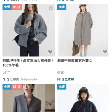
免運
85 折
免運
時髦理科生 / 高支單面大衣外套 /
廓形中長款風衣外套女
100%羊毛
Letm
嬉家
NT$ 5,880
NT$ 6,917
NT$ 2,836
免運
85 折
免運