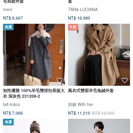
毛長款外套
套
mani
TAN& LUCIANA
NT$ 6,667
NT$ 16,980
免運
9 折
知性優雅 100%羊毛雙排扣長版大
風衣式雙面羊毛兔絨外套
衣 深灰色 231208-2
fall-in&co
與她 With her
NT$ 7,066
NT$ 11,010
NT$ 12,233
免運