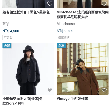
銀杏領短版外套 | 黑色&墨綠色
Mintcheese 法式經典西服領簡約
燕麥駝羊毛呢長大衣
茶衫
Mintcheese
NT$ 4,900
NT$ 2,769
可客製
獨家販售
免運
免運
小翻領雙面呢大衣|外套|冬
Vintage 毛西裝外套
款|Sora-1984
Sora
blackbird