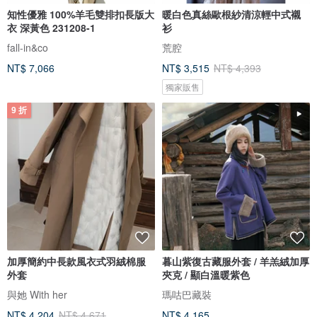
知性優雅 100%羊毛雙排扣長版大
暖白色真絲歐根紗清涼輕中式襯
衣 深黃色 231208-1
衫
fall-in&co
荒腔
NT$ 7,066
NT$ 3,515
NT$ 4,393
獨家販售
9 折
加厚簡約中長款風衣式羽絨棉服
暮山紫復古藏服外套 / 羊羔絨加厚
外套
夾克 / 顯白溫暖紫色
與她 With her
瑪咕巴藏裝
NT$ 4,204
NT$ 4,671
NT$ 4,165