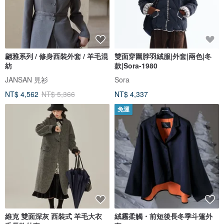
翩雅系列 / 修身西裝外套 / 羊毛混
雙面穿圍脖羽絨服|外套|兩色|冬
紡
款|Sora-1980
JANSAN 見衫
Sora
NT$ 4,562
NT$ 5,366
NT$ 4,337
免運
維克 雙面深灰 西裝式 羊毛大衣
絨霧柔觸・前短後長冬季斗篷外