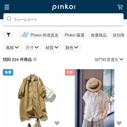
ウォームコート
Pinkoi 跨境直送
Pinkoi 嚴選
免運商品
折扣商
風格
尺寸
材質
顏色
熱門程度優先
找到 234 件商品
免運
8 折