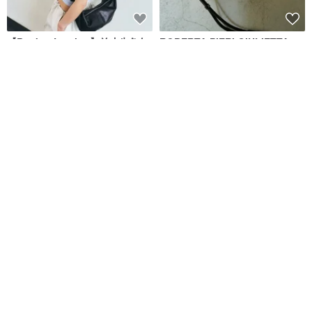
【Bucks&Leather】羊皮牛角包
ROBERTA PIERI GIULIETTA
-預購
POCHETTE LINYLEN 迷你手提
包
Pinkoi Fashion Select
Roberta Pieri 瑪雅輕奢
NT$ 3,000
NT$ 7,000
哈裡斯粗花呢水桶包harris
Malabaru CHUCK 側背包 尼龍帆
tweed小清新手拎包通勤單肩迷你
布包 斜背包
斜挎包
裁縫地圖
Malabarubag