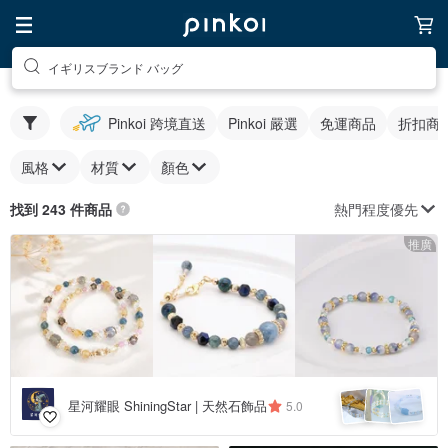
イギリスブランド バッグ
Pinkoi 跨境直送
Pinkoi 嚴選
免運商品
折扣商
風格
材質
顏色
熱門程度優先
找到 243 件商品
推廣
星河耀眼 ShiningStar | 天然石飾品
5.0