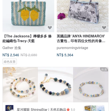
【The Jacksons】檸檬多多 條
英國品牌 'ANYA HINDMARCH'
紋編織包-Tracy-天藍
古董包，印有四位女性的肖像
照。
Gather 拾集
puremorningvintage
NT$ 2,546
NT$ 2,680
NT$ 5,364
綠色友善
推廣
星河耀眼 ShiningStar | 天然石飾品
5.0