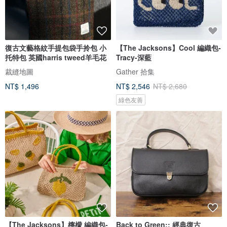
復古文藝格紋手提包袋手拎包 小
【The Jacksons】Cool 編織包-
托特包 英國harris tweed羊毛花
Tracy-深藍
裁縫地圖
Gather 拾集
NT$ 1,496
NT$ 2,546
NT$ 2,680
綠色友善
【The Jacksons】檸檬 編織包-
Back to Green:: 經典復古