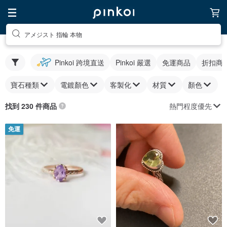
アメジスト 指輪 本物
Pinkoi 跨境直送
Pinkoi 嚴選
免運商品
折扣商
寶石種類
電鍍顏色
客製化
材質
顏色
熱門程度優先
找到 230 件商品
免運