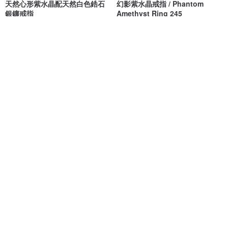
天然心形紫水晶配天然白色鋯石
幻影紫水晶戒指 / Phantom
銀鑲戒指
Amethyst Ring 245
charissagemstone
NATSU WORKS
NT$ 3,054
NT$ 6,831
可客製
可客製
天然 綠色 紫水晶 戒指 尼泊爾 手
紫水晶單顆戒指 / 能量石 / 14KGF
工製 925純銀
/ 天然石 /寶石 / 紫水晶 /
amethyst
奈爾里
atelier-doope
NT$ 2,680
NT$ 354