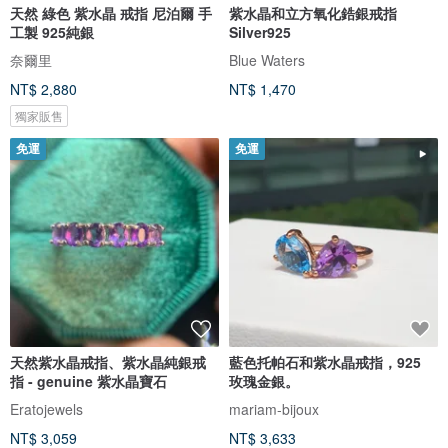
天然 綠色 紫水晶 戒指 尼泊爾 手
紫水晶和立方氧化鋯銀戒指
工製 925純銀
Silver925
奈爾里
Blue Waters
NT$ 2,880
NT$ 1,470
獨家販售
免運
免運
天然紫水晶戒指、紫水晶純銀戒
藍色托帕石和紫水晶戒指，925
指 - genuine 紫水晶寶石
玫瑰金銀。
Eratojewels
mariam-bijoux
NT$ 3,059
NT$ 3,633