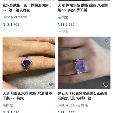
紫水晶戒指，紫，橢圓形切割，
天然 檸檬水晶 戒指 編織 尼泊爾
925銀，鍍玫瑰金
製 925純銀 手工製
Roseand'marry
奈爾里
NT$ 1,703
NT$ 2,880
可客製
天然 切面紫水晶 戒指 尼泊爾 手
原石美 990銀紫水晶原石紫晶礦
工製 925純銀
石純銀戒指 港碼15號
奈爾里
S-JEWELRY首饰店
NT$ 1,580
NT$ 4,777