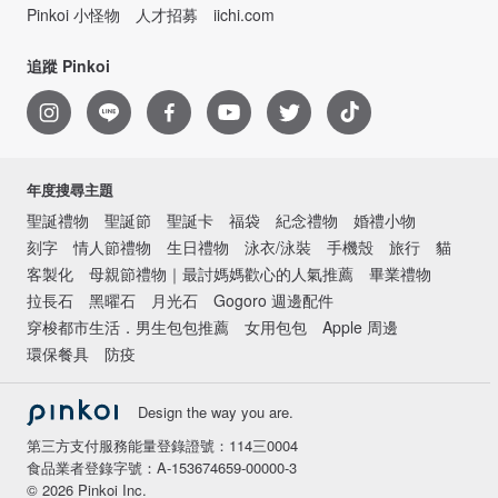
Pinkoi 小怪物
人才招募
iichi.com
追蹤 Pinkoi
年度搜尋主題
聖誕禮物
聖誕節
聖誕卡
福袋
紀念禮物
婚禮小物
刻字
情人節禮物
生日禮物
泳衣/泳裝
手機殼
旅行
貓
客製化
母親節禮物｜最討媽媽歡心的人氣推薦
畢業禮物
拉長石
黑曜石
月光石
Gogoro 週邊配件
穿梭都市生活．男生包包推薦
女用包包
Apple 周邊
環保餐具
防疫
Design the way you are.
第三方支付服務能量登錄證號：114三0004
食品業者登錄字號：A-153674659-00000-3
© 2026 Pinkoi Inc.