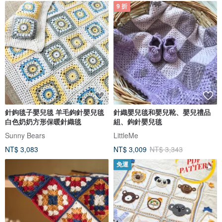
9 折
針鉤毯子嬰兒毯 羊毛鉤針嬰兒毯
針織嬰兒毯和嬰兒靴、嬰兒禮品
白色奶奶方形保暖針織毯
組、鉤針嬰兒毯
Sunny Bears
LittleMe
NT$ 3,083
NT$ 3,009
NT$ 3,343
免運