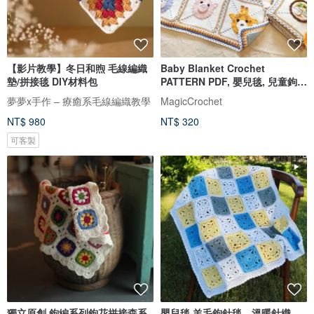
【影片教學】冬日和煦 毛線編織
Baby Blanket Crochet
墊/拼接毯 DIY材料包
PATTERN PDF, 嬰兒毯, 兒童鉤針
毯, 針織毯
夢夢x手作 – 療癒系毛線編織教學
MagicCrochet
NT$ 980
NT$ 320
可客製
獨立原創 鉤編系列鉤花拼接森系
嬰兒毯 羊毛鉤針毯，溫暖針織