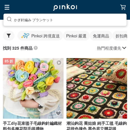
かぎ針編み ブランケット
Pinkoi 跨境直送
Pinkoi 嚴選
免運商品
折扣商
熱門程度優先
找到 325 件商品
85 折
手工diy花束毯子毛線鉤針編織材
潮汕鉤花 喬姑娘 純手工毯 毛線鉤
料包多種花型毛毯禮物
花拼色撞色 黑色底立體花毯