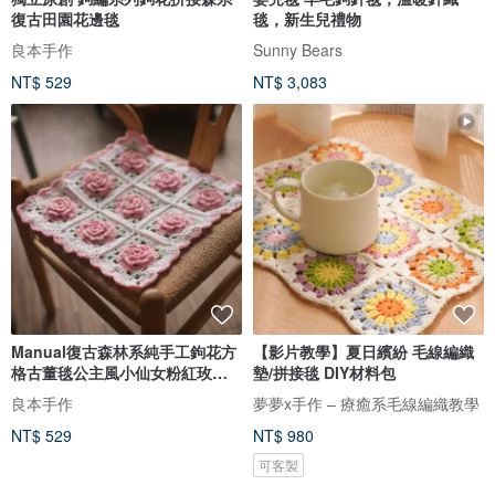
復古田園花邊毯
毯，新生兒禮物
良本手作
Sunny Bears
NT$ 529
NT$ 3,083
Manual復古森林系純手工鉤花方
【影片教學】夏日繽紛 毛線編織
格古董毯公主風小仙女粉紅玫瑰
墊/拼接毯 DIY材料包
毯
良本手作
夢夢x手作 – 療癒系毛線編織教學
NT$ 529
NT$ 980
可客製