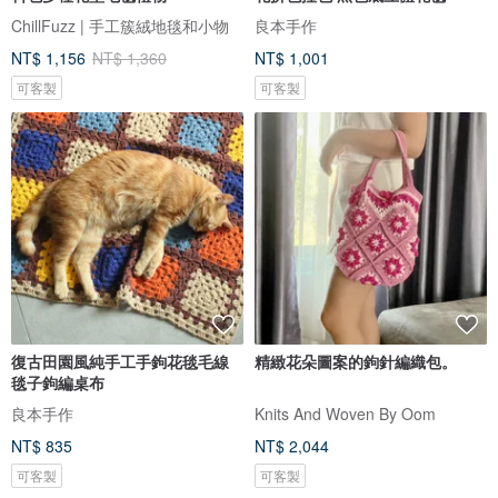
ChillFuzz | 手工簇絨地毯和小物
良本手作
NT$ 1,156
NT$ 1,360
NT$ 1,001
可客製
可客製
復古田園風純手工手鉤花毯毛線
精緻花朵圖案的鉤針編織包。
毯子鉤編桌布
良本手作
Knits And Woven By Oom
NT$ 835
NT$ 2,044
可客製
可客製