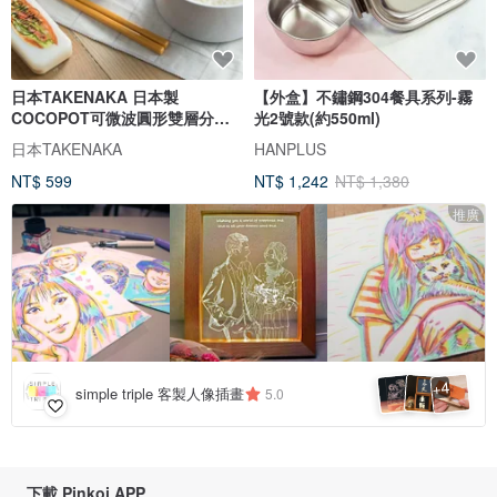
日本TAKENAKA 日本製
【外盒】不鏽鋼304餐具系列-霧
COCOPOT可微波圓形雙層分隔
光2號款(約550ml)
保鮮盒530ml-白色
日本TAKENAKA
HANPLUS
NT$ 599
NT$ 1,242
NT$ 1,380
推廣
4
+
simple triple 客製人像插畫
5.0
下載 Pinkoi APP