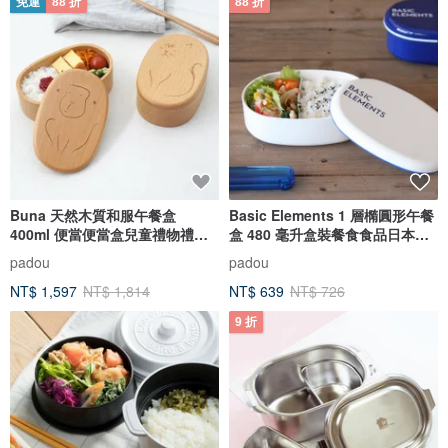
免運
88 折
88 折
Buna 天然木質和服午餐盒
Basic Elements 1 層橢圓形午餐
400ml 便當便當盒兒童禮物禮物
盒 480 毫升盒裝餐食食品日本製
日本
造
padou
padou
NT$ 1,597
NT$ 1,814
NT$ 639
NT$ 726
9 折