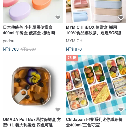
日本傳統色 小判單層便當盒
MYMICHI iBOX 便當盒 採用
400ml 午餐盒 便當盒 禮物 時尚
100%食品級矽膠、通過SGS認證
學校
安心使用
padou
MYMICHI
NT$ 763
NT$ 867
NT$ 870
75 折
OMADA Pull Box易拉保鮮盒 方
CB Japan 巴黎系列迷你纖細餐
型/ 1L 義大利製造 四色可選
盒400ml(三色可選)