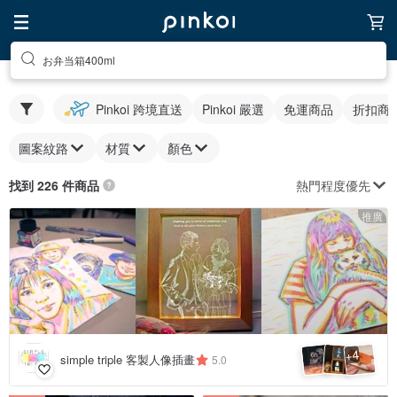
お弁当箱400ml
Pinkoi 跨境直送
Pinkoi 嚴選
免運商品
折扣商
圖案紋路
材質
顏色
熱門程度優先
找到 226 件商品
推廣
4
+
simple triple 客製人像插畫
5.0