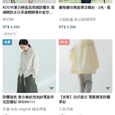
KOOW夏日輕盈肌理感防曬衣 透
書報攤仿舊超薄涼襯衫 - 2色 - 藍
感輕防水日系連帽輕薄外套空調
衫
KOOW
小我私服 ALLGENDER
NT$ 4,560
NT$ 2,590
獨家販售
免運
88 折
防曬速乾 復古條紋泡泡紗寬版夾
【杏黃】法式復古 寬鬆廓形防曬
克型襯衫 SH200111
罩衫
不服 bufu original 城市禪風
三良洋貨