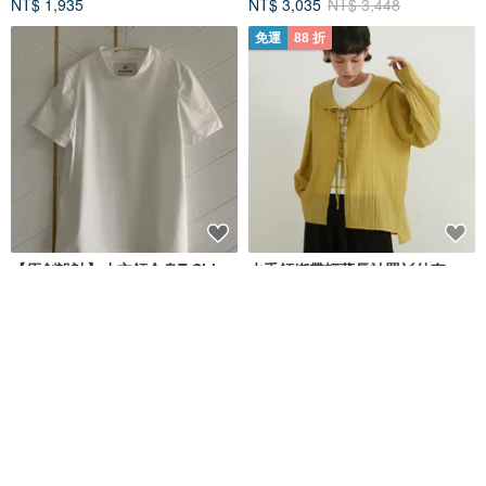
NT$ 1,935
NT$ 3,035
NT$ 3,448
免運
88 折
【原創設計】小立領合身T-Shirt
水手領綁帶輕薄長袖罩衫外套
Atelier Llewellyn
On One's Own
NT$ 1,680
NT$ 1,438
NT$ 1,633
綠色友善
88 折
免運
85 折