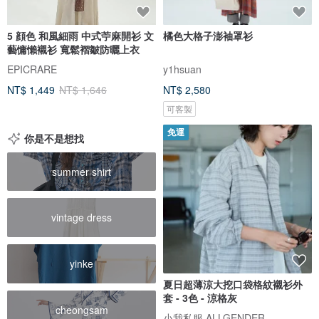
5 顔色 和風細雨 中式苧麻開衫 文
橘色大格子澎袖罩衫
藝慵懶襯衫 寬鬆褶皺防曬上衣
EPICRARE
y1hsuan
NT$ 1,449
NT$ 1,646
NT$ 2,580
可客製
免運
你是不是想找
summer shirt
vintage dress
yinke
夏日超薄涼大挖口袋格紋襯衫外
套 - 3色 - 涼格灰
cheongsam
小我私服 ALLGENDER