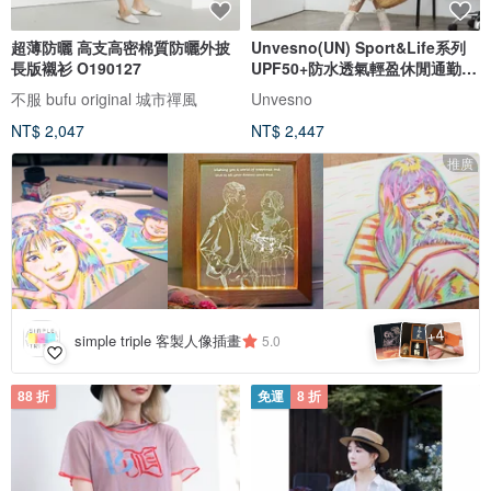
超薄防曬 高支高密棉質防曬外披
Unvesno(UN) Sport&Life系列
長版襯衫 O190127
UPF50+防水透氣輕盈休閒通勤防
曬服
不服 bufu original 城市禪風
Unvesno
NT$ 2,047
NT$ 2,447
推廣
4
+
simple triple 客製人像插畫
5.0
88 折
免運
8 折