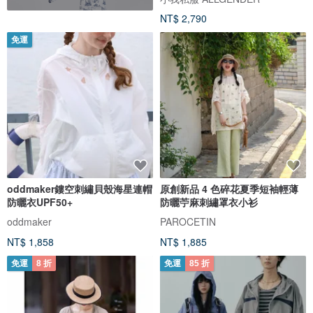
NT$ 2,790
免運
oddmaker鏤空刺繡貝殼海星連帽
原創新品 4 色碎花夏季短袖輕薄
防曬衣UPF50+
防曬苧麻刺繡罩衣小衫
oddmaker
PAROCETIN
NT$ 1,858
NT$ 1,885
免運
8 折
免運
85 折