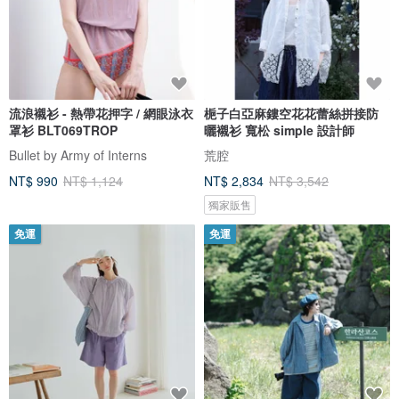
流浪襯衫 - 熱帶花押字 / 網眼泳衣
梔子白亞麻鏤空花花蕾絲拼接防
罩衫 BLT069TROP
曬襯衫 寬松 simple 設計師
Bullet by Army of Interns
荒腔
NT$ 990
NT$ 1,124
NT$ 2,834
NT$ 3,542
獨家販售
免運
免運