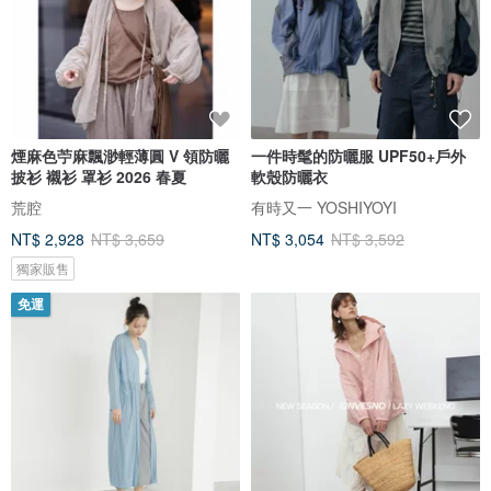
煙麻色苧麻飄渺輕薄圓 V 領防曬
一件時髦的防曬服 UPF50+戶外
披衫 襯衫 罩衫 2026 春夏
軟殼防曬衣
荒腔
有時又一 YOSHIYOYI
NT$ 2,928
NT$ 3,659
NT$ 3,054
NT$ 3,592
獨家販售
免運