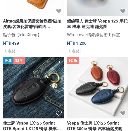
Airtag感應扣保護套鑰匙圈/磁扣
鋁線職人 偉士牌 Vespa 125 摩托
皮套/客製化雷雕/兩款四
車 檔車 速克達 鑰匙圈
色/DG125
點子包【icleaXbag】
Wire Lover情鋁線藝術工作室
NT$ 499
NT$ 1,200
可客製
可客製
免運
82 折
92 折
偉士牌 Vespa LX125 Sprint
Vespa 偉士牌 LX125 Sprint
GTS Sprint LX125 鴨母 機車鑰
GTS 300ie 鴨母 汽車鑰匙皮套