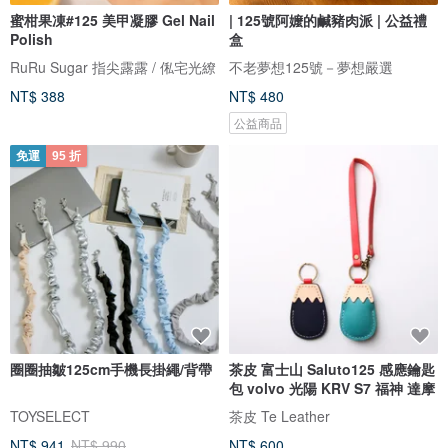
蜜柑果凍#125 美甲凝膠 Gel Nail
| 125號阿嬤的鹹豬肉派 | 公益禮
Polish
盒
RuRu Sugar 指尖露露 / 俬宅光繚
不老夢想125號－夢想嚴選
NT$ 388
NT$ 480
公益商品
免運
95 折
圈圈抽皺125cm手機長掛繩/背帶
茶皮 富士山 Saluto125 感應鑰匙
包 volvo 光陽 KRV S7 福神 達摩
TOYSELECT
茶皮 Te Leather
NT$ 941
NT$ 990
NT$ 600