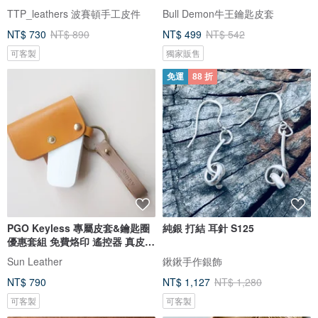
匙包鑰
TTP_leathers 波賽頓手工皮件
Bull Demon牛王鑰匙皮套
NT$ 730
NT$ 890
NT$ 499
NT$ 542
可客製
獨家販售
免運
88 折
PGO Keyless 專屬皮套&鑰匙圈
純銀 打結 耳針 S125
優惠套組 免費烙印 遙控器 真皮皮
革
Sun Leather
鍬鍬手作銀飾
NT$ 790
NT$ 1,127
NT$ 1,280
可客製
可客製