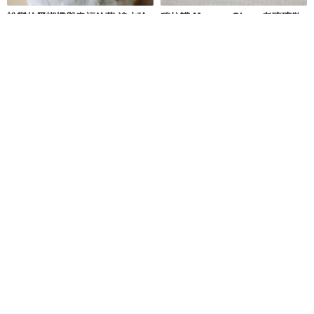
蛻變的黑蝴蝶與幸福鈴蘭 淡水珍
穆拉諾 Murano Glass 老琉璃散
珠貝母髮夾 N125
珠– LB-125
ALYSSA & JAMES
蘇咪王國 Sumie Kingdom
NT$ 938
NT$ 2,000
獨家販售
92 折
82 折
Vespa 偉士牌 LX125 Sprint
【現貨版】偉士牌 Vespa GTV
GTS 300ie 鴨母 汽車鑰匙皮套
LX125 Sprint 衝刺 皮套 真皮鑰
匙套
Bull Demon牛王鑰匙皮套
TTP_leathers 波賽頓手工皮件