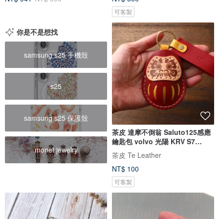
可客製
你是不是想找
samsung s25 手機殼
s25
samsung s25 保護殼
茶皮 達摩不倒翁 Saluto125感應
鑰匙包 volvo 光陽 KRV S7
monet jewelry
RTS135
茶皮 Te Leather
NT$ 100
可客製