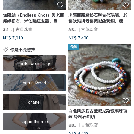
無限結（Endless Knot）與老西
老舊西藏綠松石與古代瑪瑙、老
藏綠松石、米佐蘭紅玉髓、圖阿
舊欽銀與老舊奧裡薩黃銅、糖色
雷格珠、威尼斯古董珠手鍊
白芯珠、老舊印度銀飾墜飾的串
ais... | 古董珠寶
ais... | 古董珠寶
鍊
NT$ 7,019
NT$ 7,490
免運
你是不是想找
harris tweed bags
harris tweed
chanel
白色與多彩古董威尼斯玻璃珠項
鍊 綠松石釦頭
supportingrole
ais... | 古董珠寶
NT$ 4,452