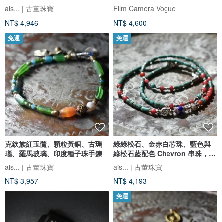
鏡
ais... | 古董珠寶
Film Camera Vogue
NT$ 4,946
NT$ 4,600
免運
免運
克欽族紅玉髓、顆粒黃銅、古瑪
綠綠松石、金赤白芯珠、藍色與
瑙、羅馬玻璃、印度種子珠手鍊
綠松石藍配色 Chevron 串珠，搭
配喀倫銀的細緻項鍊
ais... | 古董珠寶
ais... | 古董珠寶
NT$ 3,957
NT$ 4,193
免運