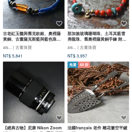
古老紅玉髓與舊克欽銀、奧裡薩
那加族玻璃珊瑚珠、土耳其藍雪
黃銅、古董薩克斯藍與藍色珠飾
弗龍珠、舊奧裡薩黃銅手鍊 附土
編織手鍊
耳其石珠釦
ais... | 古董珠寶
ais... | 古董珠寶
NT$ 5,841
NT$ 3,957
免運
88 折
【經典古物】尼康 Nikon Zoom
法國français 老件 雕花簍空平鏟