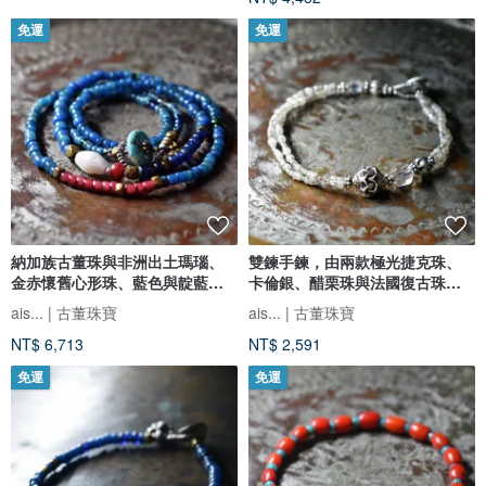
免運
免運
納加族古董珠與非洲出土瑪瑙、
雙鍊手鍊，由兩款極光捷克珠、
金赤懷舊心形珠、藍色與靛藍色
卡倫銀、醋栗珠與法國復古珠組
珠子、舊奧裡薩黃銅項鍊 綠松石
成
ais... | 古董珠寶
ais... | 古董珠寶
釦頭
NT$ 6,713
NT$ 2,591
免運
免運