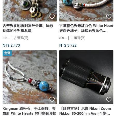
古幣與多彩舊阿富汗金屬、民族
古董糖色與朱紅白色 White Heart
鈴鐺的不對稱耳環
與白色珠子、綠松石與藍色
Chevron 珠子編織手鍊 綠松石釦
ais... | 古董珠寶
ais... | 古董珠寶
NT$ 2,473
NT$ 3,722
免運
Kingman 綠松石、手工銀飾、與
【經典古物】尼康 Nikon Zoom
血紅 White Hearts 的印度銀耳扣
Nikkor 80-200mm Ais F4 變焦