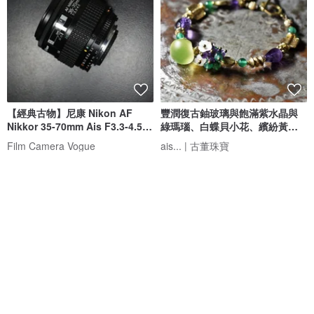
【經典古物】尼康 Nikon AF
豐潤復古鈾玻璃與飽滿紫水晶與
Nikkor 35-70mm Ais F3.3-4.5
綠瑪瑙、白蝶貝小花、繽紛黃銅
變焦鏡
手鍊
Film Camera Vogue
ais... | 古董珠寶
NT$ 5,500
NT$ 3,957
免運