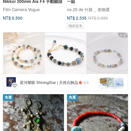
Nikkor 200mm Ais F4 手動鏡頭
一組
Film Camera Vogue
no.25 de 什路 _ 老物選
NT$ 6,500
NT$ 2,535
NT$ 2,880
獨家販售
推廣
星河耀眼 ShiningStar | 天然石飾品
5.0
免運
免運