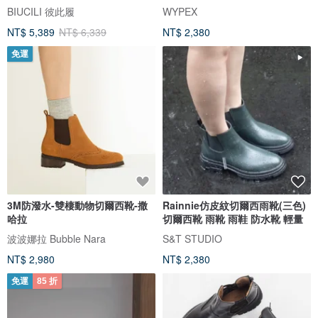
BIUCILI 彼此履
WYPEX
NT$ 5,389
NT$ 6,339
NT$ 2,380
免運
3M防潑水-雙棲動物切爾西靴-撒
Rainnie仿皮紋切爾西雨靴(三色)
哈拉
切爾西靴 雨靴 雨鞋 防水靴 輕量
波波娜拉 Bubble Nara
S&T STUDIO
NT$ 2,980
NT$ 2,380
免運
85 折