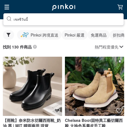
เชลซีวันนี้
Pinkoi 跨境直送
Pinkoi 嚴選
免運商品
折扣商
熱門程度優先
找到 130 件商品
【雨靴】奈米防水切爾西雨靴_奶
Chelsea Boot固特異工藝切爾西
油 黑 | MIT 晴雨兩用 現貨
靴 大地色系麂皮手工靴