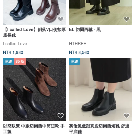
【I called Love】俐落V口側扣厚
EL 切爾西靴 - 黑
底長靴
I called Love
HTHREE
NT$ 1,980
NT$ 8,560
免運
85 折
免運
以簡馭繁 中跟切爾西中筒短靴 手
英倫風低跟真皮切爾西短靴 舒適
工製
平底鞋