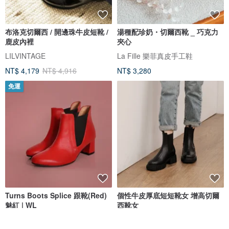
布洛克切爾西 / 開邊珠牛皮短靴 /
湯種配珍奶・切爾西靴 _ 巧克力
鹿皮內裡
夾心
LILVINTAGE
La Fille 樂菲真皮手工鞋
NT$ 4,179
NT$ 4,916
NT$ 3,280
免運
Turns Boots Splice 跟靴(Red)
個性牛皮厚底短短靴女 增高切爾
魅紅 | WL
西靴女
WL SHOES+
WYPEX