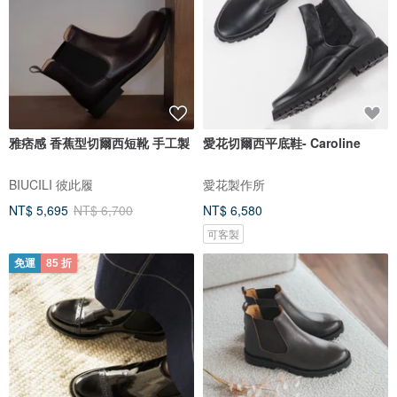
雅痞感 香蕉型切爾西短靴 手工製
愛花切爾西平底鞋- Caroline
BIUCILI 彼此履
愛花製作所
NT$ 5,695
NT$ 6,700
NT$ 6,580
可客製
免運
85 折