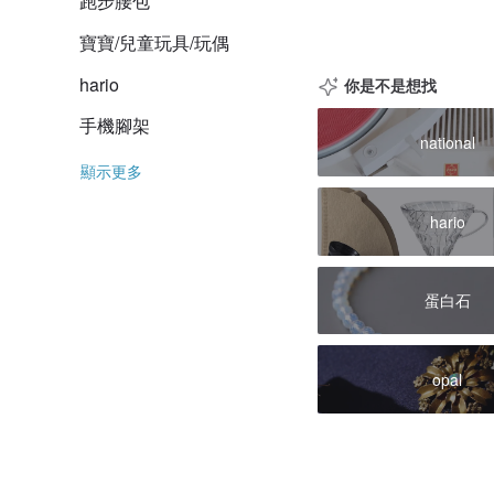
跑步腰包
寶寶/兒童玩具/玩偶
hario
你是不是想找
手機腳架
national
顯示更多
hario
蛋白石
opal