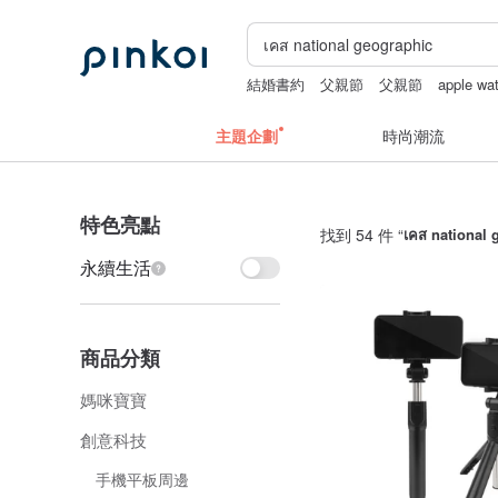
結婚書約
父親節
父親節
apple w
主題企劃
時尚潮流
特色亮點
找到 54 件 “
เคส national 
永續生活
商品分類
媽咪寶寶
創意科技
手機平板周邊