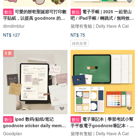
可愛的餅乾聖誕節可打印數
電子手帳 | 2025 一起登山
數位
數位
字貼紙，以提高 goodnote 的知
吧 / iPad手帳 / 轉跳式 / 無時效手
名度
帳
dimdimblur
黛瓅有隻貓 | Delly Have A Cat
NT$ 127
NT$ 75
綠色友善
5 折
ipad 数码/贴纸/笔记
電子筆記本 | 學習考試小幫
數位
數位
goodnote sticker daily memo
手平板電子goodnote筆記本 - 三
每週電子手帳
款封面
Goodplan
黛瓅有隻貓 | Delly Have A Cat