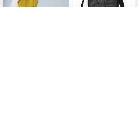
菱型包 日本帆布|台灣製作 預購
85折
UC 斜背隨身小包 UC1162-BK【
台灣原創品包包品牌】
NT$ 2,363
NT$ 744
二合一手提肩背兩用袋, 肩背包/
鈄背包 - 倫敦街頭 (SB14)
今天在家-兩用手提斜揹拉鍊小包
水洗帆布包