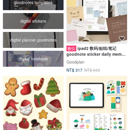
goodnotes templates
digital stickers
digital planner goodnotes
ipad2 数码/贴纸/笔记
數位
goodnote sticker daily memo
digital notebook
每週電子手
Goodplan
NT$ 317
NT$ 633