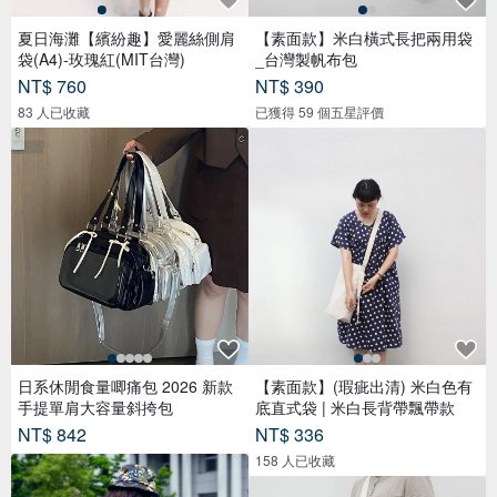
夏日海灘【繽紛趣】愛麗絲側肩
【素面款】米白橫式長把兩用袋
袋(A4)-玫瑰紅(MIT台灣)
_台灣製帆布包
NT$ 760
NT$ 390
83 人已收藏
已獲得 59 個五星評價
日系休閒食量唧痛包 2026 新款
【素面款】(瑕疵出清) 米白色有
手提單肩大容量斜挎包
底直式袋 | 米白長背帶飄帶款
NT$ 842
NT$ 336
158 人已收藏