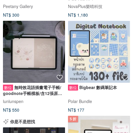
Goodnote/Notability
Peetany Gallery
NovaPlus樂晴科技
NT$ 300
NT$ 1,180
無時效花語插畫電子手帳/
Bigbear 數碼筆記本
數位
數位
goodnote手帳模板/含12張原創
插畫/貼紙
lunlunspen
Polar Bundle
NT$ 550
NT$ 177
5 折
你是不是想找