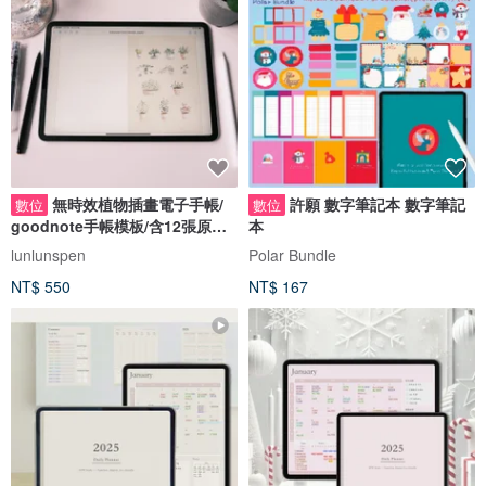
無時效植物插畫電子手帳/
許願 數字筆記本 數字筆記
數位
數位
goodnote手帳模板/含12張原創
本
插畫/貼紙
lunlunspen
Polar Bundle
NT$ 550
NT$ 167