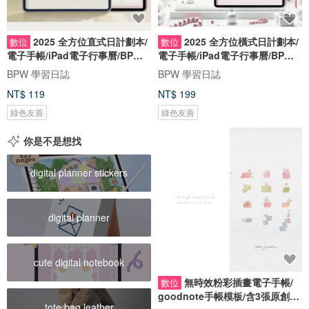
2025 全方位直式日計劃本/
2025 全方位橫式日計劃本/
數位
數位
電子手帳/iPad電子行事曆/BPW
電子手帳/iPad電子行事曆/BPW
Goodnote
Goodnote
BPW 學習日誌
BPW 學習日誌
NT$ 119
NT$ 199
綠色友善
綠色友善
你是不是想找
digital planner stickers
digital planner
cute digital notebook
無時效粉彩插畫電子手帳/
數位
goodnote手帳模板/含3張原創插
tote bag leather
畫