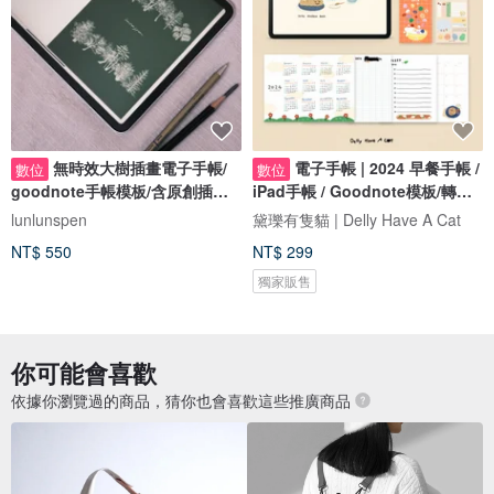
無時效大樹插畫電子手帳/
電子手帳 | 2024 早餐手帳 /
數位
數位
goodnote手帳模板/含原創插畫/
iPad手帳 / Goodnote模板/轉跳
貼紙
式
lunlunspen
黛瓅有隻貓 | Delly Have A Cat
NT$ 550
NT$ 299
獨家販售
你可能會喜歡
依據你瀏覽過的商品，猜你也會喜歡這些推廣商品