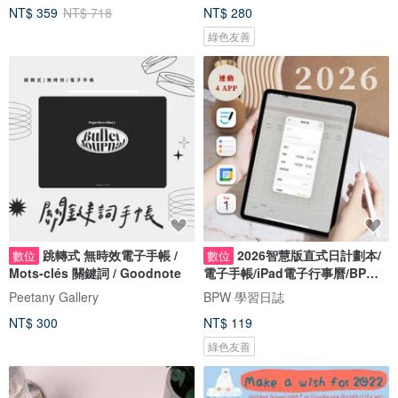
NT$ 359
NT$ 718
NT$ 280
綠色友善
跳轉式 無時效電子手帳 /
2026智慧版直式日計劃本/
數位
數位
Mots-clés 關鍵詞 / Goodnote
電子手帳/iPad電子行事曆/BPW
Goodnote
Peetany Gallery
BPW 學習日誌
NT$ 300
NT$ 119
綠色友善