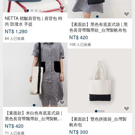
NETTA 褶皺肩背包 | 肩背包 時
尚 防潑水 手提
【素面款】黑色有底直式袋 | 黑
色長背帶飄帶款_台灣製帆布包
NT$ 1,280
NT$ 420
84 人已收藏
108 人已收藏
【素面款】米白色有底直式袋 |
黑色長背帶飄帶款_台灣製帆布
【素面款】雙色拼接袋_台灣製
包
帆布包
NT$ 420
NT$ 300
71 人已收藏