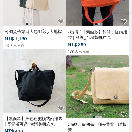
可調提帶皺口大包/I系列/大地棕
\ 出清 / 【素面款】斜背手提兩用
袋 | 鮮橙_台灣製帆布包
NT$ 1,180
NT$ 360
43 人已收藏
138 人已收藏
【素面款】黑色短把橫式兩用袋
| 長背帶可調_台灣製帆布包
Chez。福利品 - 郵差背背 - 暖鵝
黃
NT$ 430