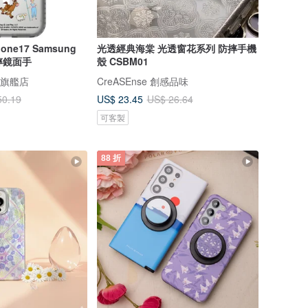
ne17 Samsung
光透經典海棠 光透窗花系列 防摔手機
摔鏡面手
殼 CSBM01
oi 旗艦店
CreASEnse 創感品味
US$ 23.45
50.19
US$ 26.64
可客製
88 折