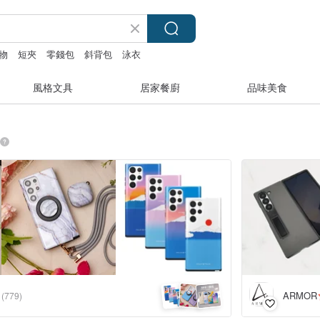
物
短夾
零錢包
斜背包
泳衣
風格文具
居家餐廚
品味美食
ARMOR
(779)