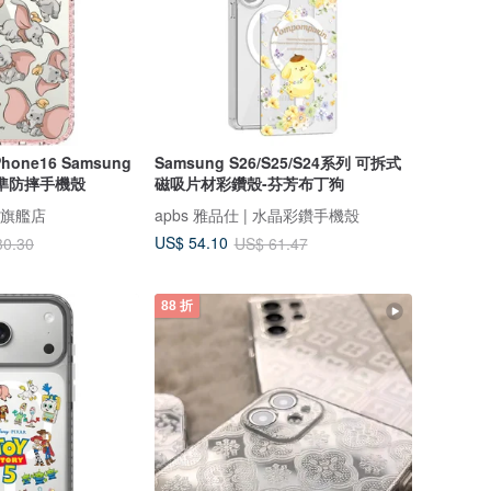
Phone16 Samsung
Samsung S26/S25/S24系列 可拆式
標準防摔手機殼
磁吸片材彩鑽殼-芬芳布丁狗
oi 旗艦店
apbs 雅品仕 | 水晶彩鑽手機殼
US$ 54.10
30.30
US$ 61.47
88 折