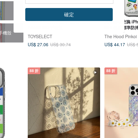
6
確定
KINGJUN夥伴們森呼吸防摔透明
叉奇趣味塗鴉 iPho
SAMSUNG手機殼
S26 氣墊標準防
ra手機殼
TOYSELECT
The Hood Pink
US$ 27.06
US$ 44.17
US$ 30.74
US$ 
88 折
88 折