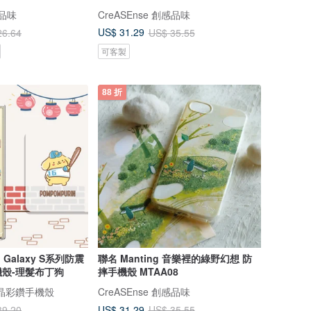
感品味
CreASEnse 創感品味
US$ 31.29
26.64
US$ 35.55
可客製
88 折
 Galaxy S系列防震
聯名 Manting 音樂裡的綠野幻想 防
殼-理髮布丁狗
摔手機殼 MTAA08
 水晶彩鑽手機殼
CreASEnse 創感品味
US$ 31.29
39.20
US$ 35.55