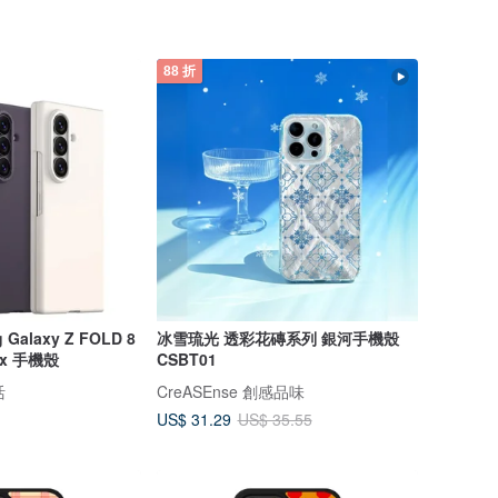
88 折
 Galaxy Z FOLD 8
冰雪琉光 透彩花磚系列 銀河手機殼
o Flex 手機殼
CSBT01
活
CreASEnse 創感品味
US$ 31.29
US$ 35.55