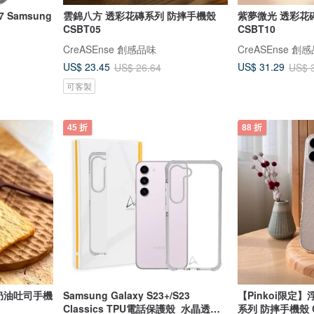
 Samsung
雲錦八方 透彩花磚系列 防摔手機殼
紫夢微光 透彩花
CSBT05
CSBT10
CreASEnse 創感品味
CreASEnse 創
US$ 23.45
US$ 31.29
US$ 26.64
US$ 
可客製
45 折
88 折
/ 奶油吐司手機
Samsung Galaxy S23+/S23
【Pinkoi限定
Classics TPU電話保護殼_水晶透明/
系列 防摔手機殼 C