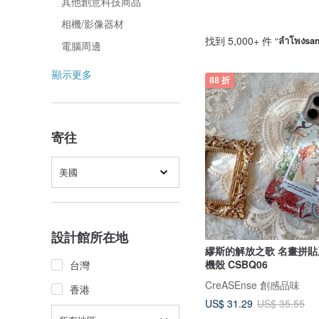
其他創意科技商品
相機/影像器材
找到 5,000+ 件 “
ลำโพงsa
電腦周邊
顯示更多
88 折
寄往
美國
設計館所在地
繆斯的解放之歌 名畫拼貼
機殼 CSBQ06
台灣
CreASEnse 創感品味
香港
US$ 31.29
US$ 35.55