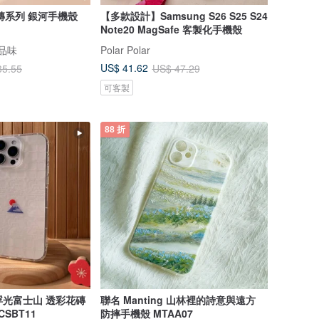
磚系列 銀河手機殼
【多款設計】Samsung S26 S25 S24
Note20 MagSafe 客製化手機殼
感品味
Polar Polar
US$ 41.62
35.55
US$ 47.29
可客製
88 折
】浮光富士山 透彩花磚
聯名 Manting 山林裡的詩意與遠方
SBT11
防摔手機殼 MTAA07