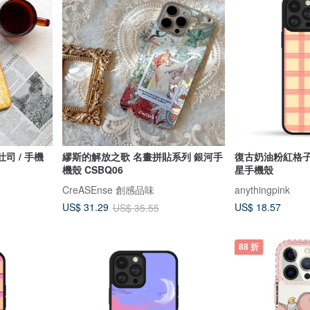
 吐司 / 手機
繆斯的解放之歌 名畫拼貼系列 銀河手
復古奶油粉紅格子 
機殼 CSBQ06
星手機殼
CreASEnse 創感品味
anythingpink
US$ 18.57
US$ 31.29
US$ 35.55
88 折