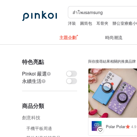
洋裝
圓筒包
耳骨夾
辦公室療癒小
主題企劃
時尚潮流
特色亮點
與你搜尋結果相關的推廣品牌
Pinkoi 嚴選
永續生活
商品分類
創意科技
Polar Polar
4.9
手機平板周邊