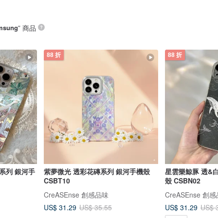
msung
” 商品
88 折
88 折
系列 銀河手
紫夢微光 透彩花磚系列 銀河手機殼
星雲樂鯨豚 透&
CSBT10
殼 CSBN02
CreASEnse 創感品味
CreASEnse 創
US$ 31.29
US$ 31.29
US$ 35.55
US$ 