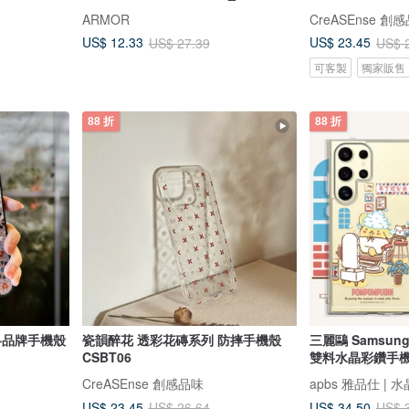
灰帶
ARMOR
CreASEnse 創
US$ 12.33
US$ 23.45
US$ 27.39
US$ 
可客製
獨家販售
88 折
88 折
各品牌手機殼
瓷韻醉花 透彩花磚系列 防摔手機殼
三麗鷗 Samsung
CSBT06
雙料水晶彩鑽手機
CreASEnse 創感品味
apbs 雅品仕 |
US$ 23.45
US$ 34.50
US$ 26.64
US$ 