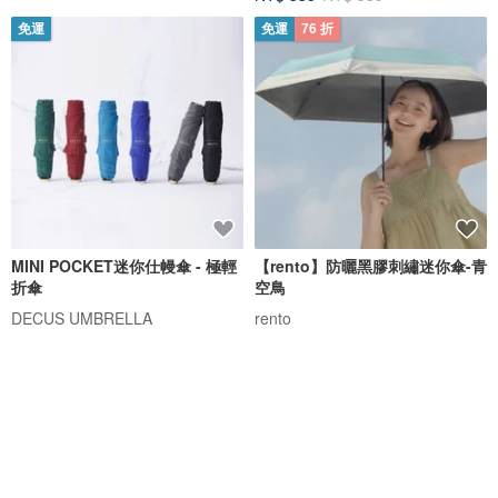
免運
免運
76 折
MINI POCKET迷你仕幔傘 - 極輕
【rento】防曬黑膠刺繡迷你傘-青
折傘
空鳥
DECUS UMBRELLA
rento
NT$ 1,280
NT$ 980
NT$ 1,280
免運
91 折