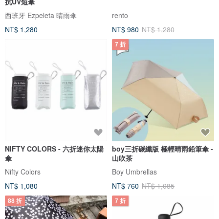
抗UV短傘
西班牙 Ezpeleta 晴雨傘
rento
NT$ 1,280
NT$ 980
NT$ 1,280
7 折
NIFTY COLORS - 六折迷你太陽
boy三折碳纖版 極輕晴雨鉛筆傘 -
傘
山吹茶
Nifty Colors
Boy Umbrellas
NT$ 1,080
NT$ 760
NT$ 1,085
88 折
7 折