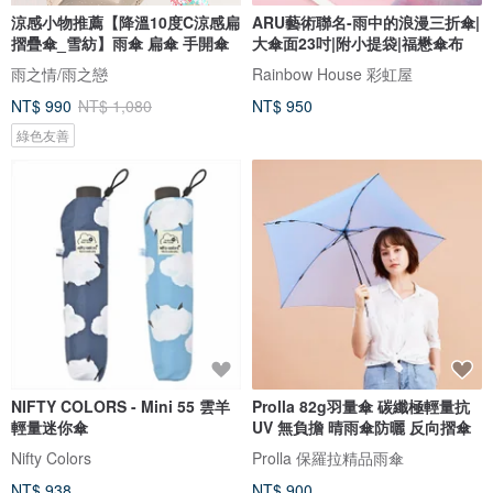
涼感小物推薦【降溫10度C涼感扁
ARU藝術聯名-雨中的浪漫三折傘|
摺疊傘_雪紡】雨傘 扁傘 手開傘
大傘面23吋|附小提袋|福懋傘布
雨之情/雨之戀
Rainbow House 彩虹屋
NT$ 990
NT$ 1,080
NT$ 950
綠色友善
NIFTY COLORS - Mini 55 雲羊
Prolla 82g羽量傘 碳纖極輕量抗
輕量迷你傘
UV 無負擔 晴雨傘防曬 反向摺傘
Nifty Colors
Prolla 保羅拉精品雨傘
NT$ 938
NT$ 900