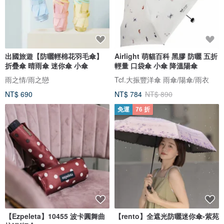
出國旅遊【防曬輕棉花羽毛傘】
Airlight 萌貓百科 黑膠 防曬 五折
折疊傘 晴雨傘 迷你傘 小傘
輕量 口袋傘 小傘 降溫陽傘
雨之情/雨之戀
Tcf.大振豐洋傘 雨傘/陽傘/雨衣
NT$ 690
NT$ 784
NT$ 890
免運
76 折
【Ezpeleta】10455 波卡圓舞曲
【rento】全遮光防曬迷你傘-紫苑