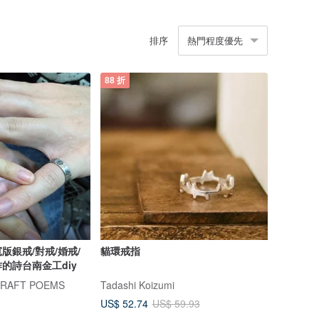
排序
熱門程度優先
88 折
版銀戒/對戒/婚戒/
貓環戒指
作的詩台南金工diy
RAFT POEMS
Tadashi Koizumi
US$ 52.74
US$ 59.93