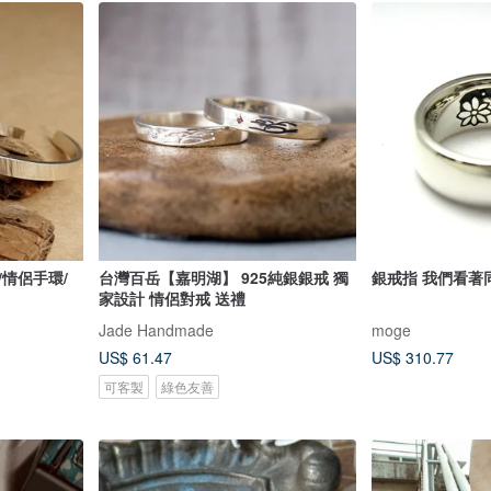
/情侶手環/
台灣百岳【嘉明湖】 925純銀銀戒 獨
銀戒指 我們看著
家設計 情侶對戒 送禮
Jade Handmade
moge
US$ 61.47
US$ 310.77
可客製
綠色友善