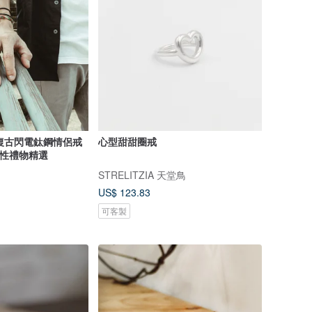
經典復古閃電鈦鋼情侶戒
心型甜甜圈戒
 個性禮物精選
STRELITZIA 天堂鳥
US$ 123.83
可客製