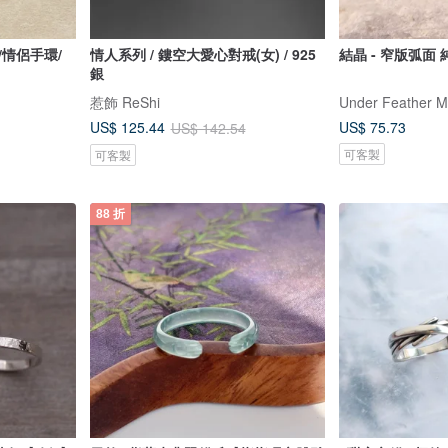
/情侶手環/
情人系列 / 鏤空大愛心對戒(女) / 925
結晶 - 窄版弧面
銀
惹飾 ReShi
Under Feather
US$ 75.73
US$ 125.44
US$ 142.54
可客製
可客製
88 折