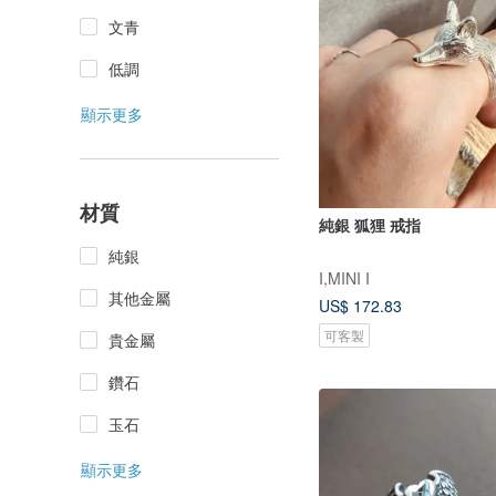
文青
低調
顯示更多
材質
純銀 狐狸 戒指
純銀
I,MINI I
其他金屬
US$ 172.83
可客製
貴金屬
鑽石
玉石
顯示更多