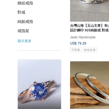
錘紋戒指
對戒
純銀戒指
台灣山海【玉山主東】有
設計鋼印 925純銀戒 對戒
戒指架
Jade Handmade
顯示更多
US$ 79.29
可客製
綠色友善