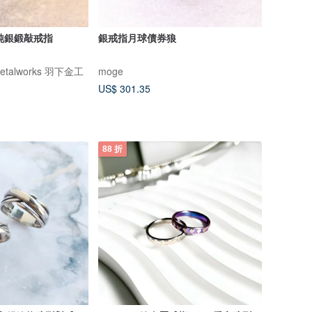
 純銀鍛敲戒指
銀戒指月球債券狼
 Metalworks 羽下金工
moge
US$ 301.35
88 折