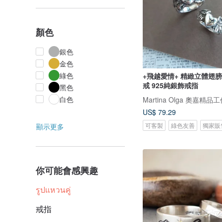
顏色
銀色
金色
綠色
+飛越愛情+ 精緻立體翅
戒 925純銀飾戒指
黑色
白色
Martina Olga 奧嘉精品
US$ 79.29
可客製
綠色友善
獨家販
顯示更多
你可能會感興趣
รูปแหวนคู่
戒指