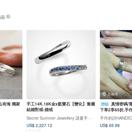
商品
台南市
山有海 獨家
手工14K.18K金x藍寶石【變化】漸層
真情密碼/寬
體驗
結婚對戒-婚戒
下單2享85折,手
Secret Summer Jewellery 謎夏手工銀飾珠寶
手作的詩HANDIC
US$ 2,227.12
US$ 65.99