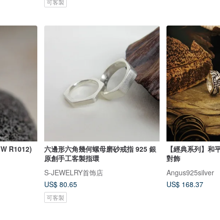
可客製
 R1012)
六邊形六角幾何螺母磨砂戒指 925 銀
【經典系列】和平鴿
原創手工客製指環
對飾
S-JEWELRY首饰店
Angus925silver
US$ 80.65
US$ 168.37
可客製