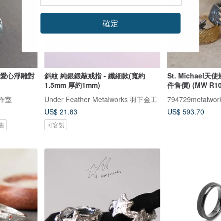
確定
膀愛心浮雕對
斜紋 純銀鍛敲戒指 - 纖細款(寬約
St. Michael
1.5mm 厚約1mm)
件售價) (MW R10
工作室
Under Feather Metalworks 羽下金工
794729metalwor
US$ 21.83
US$ 593.70
售
可客製