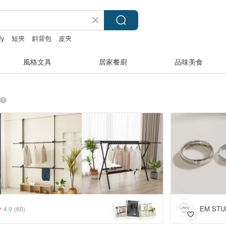
fy
短夾
斜背包
皮夾
風格文具
居家餐廚
品味美食
EM STU
4.9
(60)