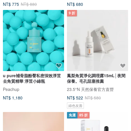
NT$ 775
NT$ 880
NT$ 680
9 折
u pure補骨脂酚臀私密深效淨荳
鳳梨角質淨化調理露15mL│夜間
去角質精華 淨荳小綠瓶
保養。毛孔阻塞推薦
Peachup
23.5°N 天然保養官方直營
NT$ 1,180
NT$ 522
NT$ 580
綠色友善
免運
85 折