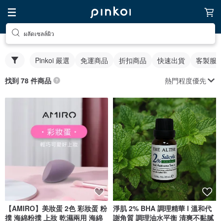
ผลัดเซลล์ผิว
Pinkoi 嚴選
免運商品
折扣商品
快速出貨
客製服
熱門程度優先
找到 78 件商品
【AMIRO】美妝蛋 2色 彩妝蛋 粉
淨肌 2% BHA 調理精華 l 溫和代
撲 海綿粉撲 上妝 乾濕兩用 海綿
謝角質 調理油水平衡 清爽不黏膩