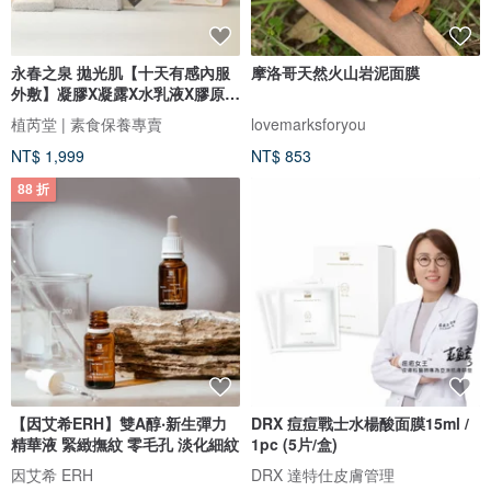
永春之泉 拋光肌【十天有感內服
摩洛哥天然火山岩泥面膜
外敷】凝膠X凝露X水乳液X膠原1
盒
植芮堂 | 素食保養專賣
lovemarksforyou
NT$ 1,999
NT$ 853
88 折
【因艾希ERH】雙A醇‧新生彈力
DRX 痘痘戰士水楊酸面膜15ml /
精華液 緊緻撫紋 零毛孔 淡化細紋
1pc (5片/盒)
因艾希 ERH
DRX 達特仕皮膚管理