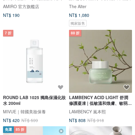
AMIRO 官方旗艦店
The Alter
NT$ 190
NT$ 1,080
獨家販售
7 折
88 折
ROUND LAB 1025 獨島保濕化妝
LAMBENCY ACID LIGHT 舒潤
水 200ml
修護凝凍 | 低敏溫和煥膚、敏弱肌
適用
MIVUE｜韓國美妝保養
LAMBENCY 嵐本熙
NT$ 420
NT$ 599
NT$ 808
NT$ 918
免運
85 折