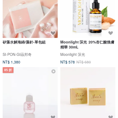
矽藻水解海綿/藻針-單包組
Moonlight 莯光 20%杏仁酸煥膚
精華 30mL
SI-PON-GI蕬邦奇
Moonlight 莯光
NT$ 1,380
NT$ 578
NT$ 680
85 折