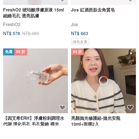
FreshO2 琥珀酸淨膚原液 15ml
Jos 紅酒胜肽去角質皂
細緻毛孔 透亮肌膚
FreshO2
Jos
NT$ 578
NT$ 680
NT$ 663
綠色友善
免運
88 折
84 折
【因艾希ERH】淨膚粉刺調理水
亮顏拋光修護組-拋光安瓶
代謝 淨化毛孔 毛孔緊緻 裸光
10ml+面膜2入
因艾希 ERH
hellome