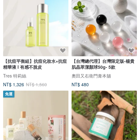
【抗痘平衡組】抗痘化妝水+抗痘
【台灣總代理】台灣限定版-楊貴
精華液 l 有感不脫皮
肌晶萃潔顏球50g- 5款
Tres 特莉絲
奧田又右衛門膏本舖
NT$ 1,326
NT$ 1,560
NT$ 480
免運