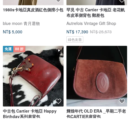
1980s卡地亞真皮酒紅色側揹小包
罕見 中古 Cartier 卡地亞 老花帆
布皮革側背包 郵差包
blue moon 青月選物
Autrefois Vintage Gift Shop
NT$ 5,000
NT$ 17,390
NT$ 25,573
綠色友善
免運
88 折
中古包 Cartier 卡地亞 Happy
輝煌年代 OLD ERA _早期二手老
Birthday系列肩背包
包CARTIER肩背包
Oh My Goldness Vintage 持牌鑑定師的中古選物店
輝煌年代 OLD ERA