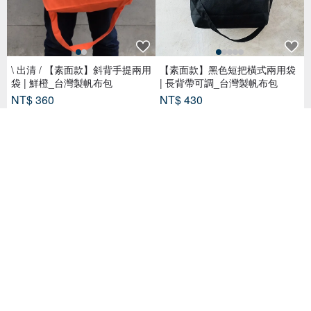
\ 出清 / 【素面款】斜背手提兩用
【素面款】黑色短把橫式兩用袋
袋 | 鮮橙_台灣製帆布包
| 長背帶可調_台灣製帆布包
NT$ 360
NT$ 430
138 人已收藏
已獲得 113 個五星評價
Chez。福利品 - 郵差背背 - 暖鵝
Cora 三用日常斜背包 約會時變
黃
成手提包 遠足登山時成為腰包