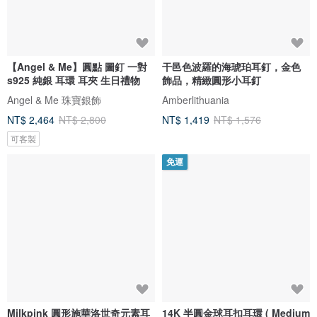
【Angel & Me】圓點 圖釘 一對
干邑色波羅的海琥珀耳釘，金色
s925 純銀 耳環 耳夾 生日禮物
飾品，精緻圓形小耳釘
Angel & Me 珠寶銀飾
Amberlithuania
NT$ 2,464
NT$ 2,800
NT$ 1,419
NT$ 1,576
可客製
免運
Milkpink 圓形施華洛世奇元素耳
14K 半圓金球耳扣耳環 ( Medium