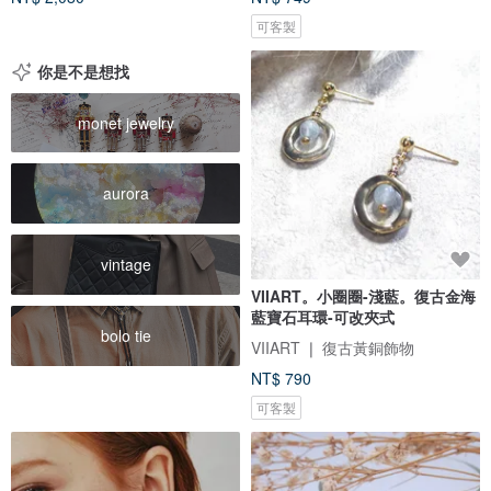
可客製
你是不是想找
monet jewelry
aurora
vintage
VIIART。小圈圈-淺藍。復古金海
藍寶石耳環-可改夾式
bolo tie
VIIART ❘ 復古黃銅飾物
NT$ 790
可客製