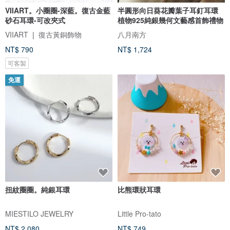
VIIART。小圈圈-深藍。復古金藍
半圓形向日葵花瓣葉子耳釘耳環
砂石耳環-可改夾式
植物925純銀幾何文藝感首飾禮物
VIIART ❘ 復古黃銅飾物
八月南方
NT$ 790
NT$ 1,724
可客製
免運
扭紋圈圈。純銀耳環
比熊環狀耳環
MIESTILO JEWELRY
Little Pro-tato
NT$ 2,080
NT$ 749