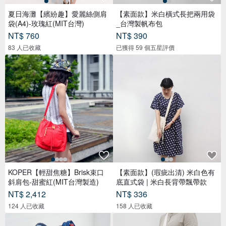
夏日海灘【繽紛趣】愛麗絲側肩
【素面款】米白橫式長把兩用袋
袋(A4)-玫瑰紅(MIT台灣)
_台灣製帆布包
NT$ 760
NT$ 390
83 人已收藏
已獲得 59 個五星評價
KOPER【輕甜焦糖】Brisk束口
【素面款】(瑕疵出清) 米白色有
斜肩包-甜蜜紅(MIT台灣製造)
底直式袋 | 米白長背帶飄帶款
NT$ 2,412
NT$ 336
124 人已收藏
158 人已收藏