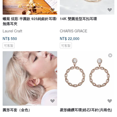
蠟菊 炫彩 半圓款 925純銀針耳環/
14K 雙圓造型耳扣耳環
無痛耳夾
Laurel Craft
CHARIS GRACE
NT$ 550
NT$ 22,000
可客製
可客製
圓形耳套（金色）
菱形鑲鑽耳環|鋯石I耳針(共兩色)