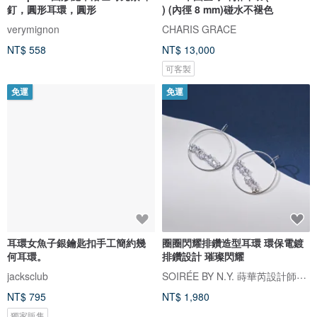
釘，圓形耳環，圓形
) (內徑 8 mm)碰水不褪色
verymignon
CHARIS GRACE
NT$ 558
NT$ 13,000
可客製
免運
免運
耳環女魚子銀鑰匙扣手工簡約幾
圈圈閃耀排鑽造型耳環 環保電鍍
何耳環。
排鑽設計 璀璨閃耀
SOIRÉE BY N.Y. 蒔華芮設計師輕珠寶
jacksclub
NT$ 795
NT$ 1,980
獨家販售