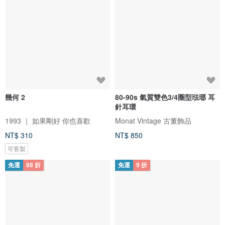
幾何 2
80-90s 氣質雙色3/4圈型琺瑯 耳
針耳環
1993 ｜ 如果剛好 你也喜歡
Monat Vintage 古董飾品
NT$ 310
NT$ 850
可客製
免運
88 折
免運
9 折