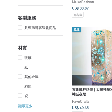
MikkaFashion
US$ 33.67
可客製
客製服務
只顯示可客製化商品
免運
材質
玻璃
紙
其他金屬
純銀
古希臘神話燈 | 太陽神赫利
神話夜燈
瓷
FavnCrafts
顯示更多
US$ 49.65