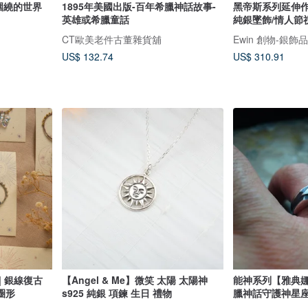
圍繞的世界
1895年美國出版-百年希臘神話故事-
黑帝斯系列延伸作
英雄或希臘童話
純銀墜飾/情人節
CT歐美老件古董雜貨舖
Ewin 創物-銀
US$ 132.74
US$ 310.91
| 銀線復古
【Angel & Me】微笑 太陽 太陽神
能神系列【雅典娜
圈形
s925 純銀 項鍊 生日 禮物
臘神話守護神星座