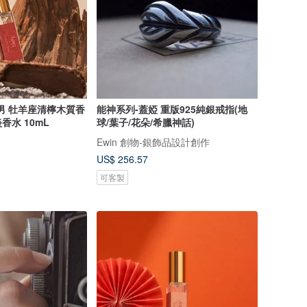
男 牡羊座清檸木質香
能神系列-蓋婭 重版925純銀戒指(地
水 10mL
球/葉子/花朵/希臘神話)
Ewin 創物-銀飾品設計創作
US$ 256.57
可客製