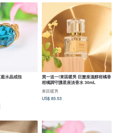
工藍水晶戒指
買一送一!東區暖男 巨蟹座溫醇柑橘香
柑橘調守護星座淡香水 30mL
東區暖男
US$ 85.53