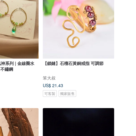
神系列 | 金線圈水
【鎖鏈】石榴石黃銅戒指 可調節
 不鏽鋼
笨大叔
US$ 21.43
可客製
獨家販售