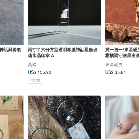
 神話與勇氣
兩寸半六分方型透明希臘神話星座玻
買一送一!東區暖
璃水晶印章 A
柑橘調守護星座淡香
高松
東區暖男
US$ 155.90
US$ 35.64
可客製