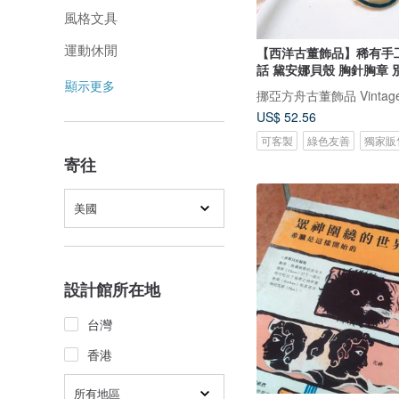
風格文具
運動休閒
【西洋古董飾品】稀有手
話 黛安娜貝殼 胸針胸章 
顯示更多
挪亞方舟古董飾品 Vintage 
US$ 52.56
可客製
綠色友善
獨家販
寄往
美國
設計館所在地
台灣
香港
所有地區