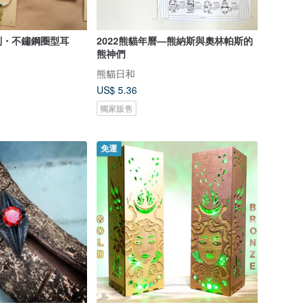
列・不鏽鋼圈型耳
2022熊貓年曆—熊納斯與奧林帕斯的
熊神們
熊貓日和
US$ 5.36
獨家販售
免運