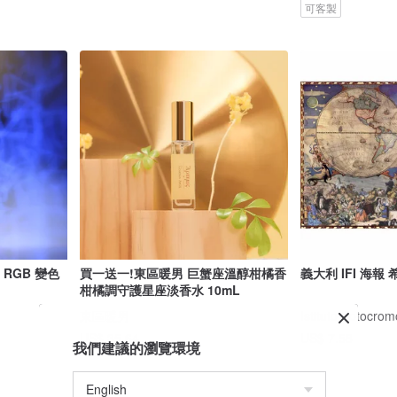
可客製
 RGB 變色
買一送一!東區暖男 巨蟹座溫醇柑橘香
義大利 IFI 海
柑橘調守護星座淡香水 10mL
東區暖男
Istituto Fotocr
US$ 35.64
US$ 7.58
我們建議的瀏覽環境