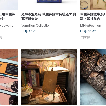
工雕希臘神
光輝本源塔羅 希臘神話韋特塔羅牌 典
希臘神話故事系
別針
藏版鐵盒裝
環・眾神集合
Jewelry
Vermilion Collection
MikkaFashion
US$ 19.81
US$ 33.67
售
可客製