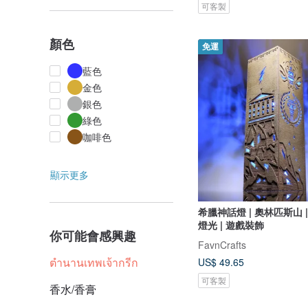
可客製
顏色
免運
藍色
金色
銀色
綠色
咖啡色
顯示更多
希臘神話燈 | 奧林匹斯山 |
燈光 | 遊戲裝飾
你可能會感興趣
FavnCrafts
ตำนานเทพเจ้ากรีก
US$ 49.65
可客製
香水/香膏