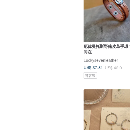
厄律曼托斯野豬皮革手環
同在
Luckysevenleather
US$ 37.81
US$ 42.01
可客製