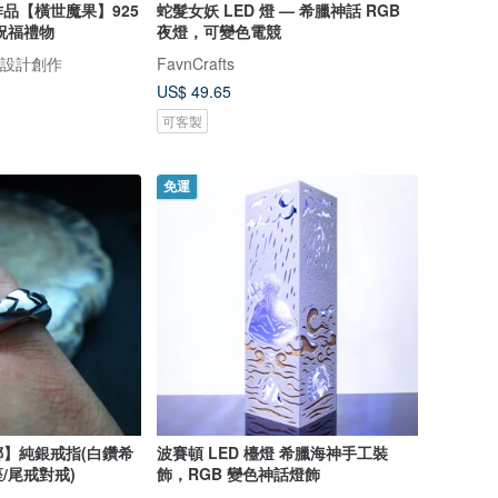
品【橫世魔果】925
蛇髮女妖 LED 燈 — 希臘神話 RGB
祝福禮物
夜燈，可變色電競
飾品設計創作
FavnCrafts
US$ 49.65
可客製
免運
】純銀戒指(白鑽希
波賽頓 LED 檯燈 希臘海神手工裝
/尾戒對戒)
飾，RGB 變色神話燈飾