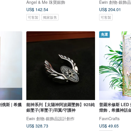
Angel & Me 珠寶銀飾
Ewin 創物-銀
US$ 142.54
US$ 204.01
可客製
獨家販售
可客製
免運
俄斯 | 希臘
能神系列【太陽神阿波羅墜飾】925純
普羅米修斯 LED
銀墜子(單墜子)羽翼/守護神
燈飾，希臘神話金
Ewin 創物-銀飾品設計創作
FavnCrafts
US$ 328.73
US$ 49.65