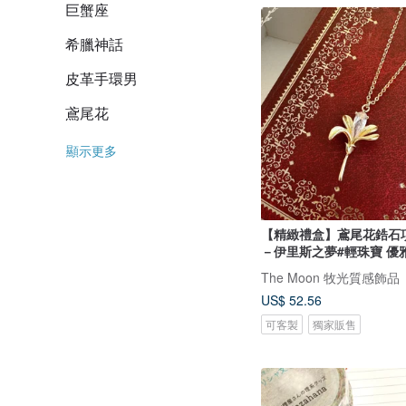
巨蟹座
希臘神話
皮革手環男
鳶尾花
顯示更多
【精緻禮盒】鳶尾花鋯石項
－伊里斯之夢#輕珠寶 優雅
The Moon 牧光質感飾品
US$ 52.56
可客製
獨家販售