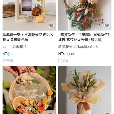
珍藏這一刻 x 不凋乾燥花透明木
- 謹賀新年 - 可滴精油 日式新年注
框 x 黃橙暖色系
連繩 索拉花 x 松果 (加大款)
su.mi 尋未花路
蒔嚐花藝 shibashibaflorist
NT$ 680
NT$ 1,280
可客製
可客製