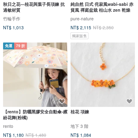
秋日之花—桂花與葉子長項鍊 抗
純自然 日式 侘寂風wabi-sabi 赤
過敏材質
貧風 禪庭盆栽 枯山水 zen 乾燥
竹輪手作
pure-nature
NT$ 1,013
NT$ 2,115
NT$ 2,350
獨家販售
免運
79 折
【rento】防曬黑膠安全自動傘-繽
桂花 項鍊
紛花舞(粉橘)
rento
地下 3 階
NT$ 1,180
NT$ 1,480
NT$ 1,084