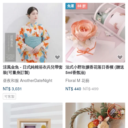
免運
88 折
涼風金魚 - 日式純棉浴衣兵兒帶套
法式小野玫擴香花落日香檳 (贈送
裝(可量身訂製)
5ml香氛油)
昼夜和服 AnotherDateNight
Floral M 花藝
NT$ 3,031
NT$ 440
NT$ 499
可客製