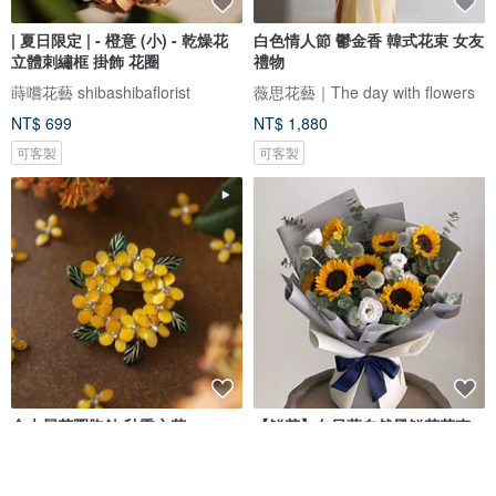
| 夏日限定 | - 橙意 (小) - 乾燥花
白色情人節 鬱金香 韓式花束 女友
立體刺繡框 掛飾 花圈
禮物
蒔嚐花藝 shibashibaflorist
薇思花藝｜The day with flowers
NT$ 699
NT$ 1,880
可客製
可客製
金木犀花圈胸針 秋季之花
【鮮花】向日葵自然風鮮花花束
竹輪手作
創朔花藝設計空間