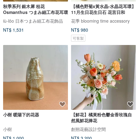
秋季系列 銀木犀 桂花
【橘色野菊x黃水晶-水晶花耳環】
Osmanthus つまみ細工布花耳環
11月生日花生日石 花言日和
iù-lōo 日本つまみ細工布花飾品
花季 blooming time accessory
NT$ 1,531
NT$ 980
可客製
小樹 暖陽下的花器
【鮮花】橘黃粉色鬱金香玫瑰自
然風鮮花捧花
小樹
創朔花藝設計空間
NT$ 1,000
NT$ 3,200