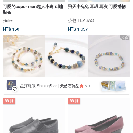
可愛的super man超人小狗 刺繡
飛天小兔兔 耳環 耳夾 可愛禮物
貼布
yinke
茶包 TEABAG
NT$ 150
NT$ 1,997
推廣
星河耀眼 ShiningStar | 天然石飾品
5.0
88 折
88 折