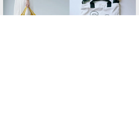
菱型包 日本帆布|台灣製作 預購
今天在家-兩用手提斜揹拉鍊小包
85折
水洗帆布包
NT$ 2,363
NT$ 450
152 人已收藏