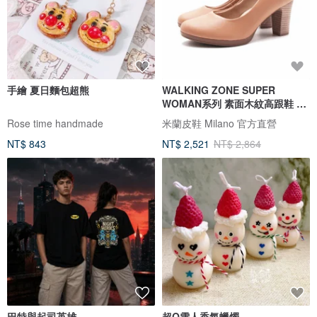
手繪 夏日麵包超熊
WALKING ZONE SUPER
WOMAN系列 素面木紋高跟鞋 女
鞋-奶茶棕
Rose time handmade
米蘭皮鞋 Milano 官方直營
NT$ 843
NT$ 2,521
NT$ 2,864
巴特與起司英雄
超Q雪人香氛蠟燭