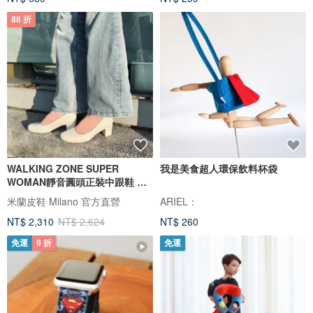
88 折
WALKING ZONE SUPER
我是美食超人環保飲料杯袋
WOMAN靜音圓頭正裝中跟鞋 女
鞋-漆皮白
米蘭皮鞋 Milano 官方直營
ARIEL：
NT$ 2,310
NT$ 2,624
NT$ 260
免運
9 折
免運