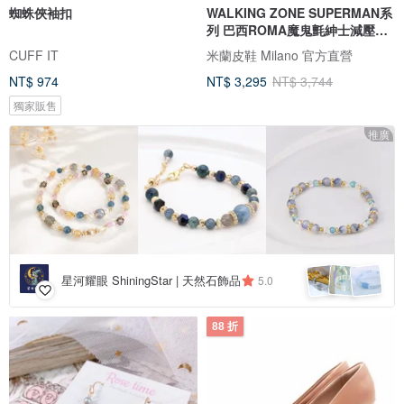
蜘蛛俠袖扣
WALKING ZONE SUPERMAN系
列 巴西ROMA魔鬼氈紳士減壓皮
鞋 男鞋
CUFF IT
米蘭皮鞋 Milano 官方直營
NT$ 974
NT$ 3,295
NT$ 3,744
獨家販售
推廣
星河耀眼 ShiningStar | 天然石飾品
5.0
88 折