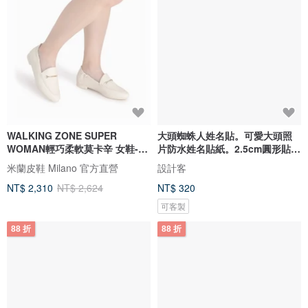
WALKING ZONE SUPER
大頭蜘蛛人姓名貼。可愛大頭照
WOMAN輕巧柔軟莫卡辛 女鞋-米
片防水姓名貼紙。2.5cm圓形貼
白
92枚
米蘭皮鞋 Milano 官方直營
設計客
NT$ 2,310
NT$ 2,624
NT$ 320
可客製
88 折
88 折