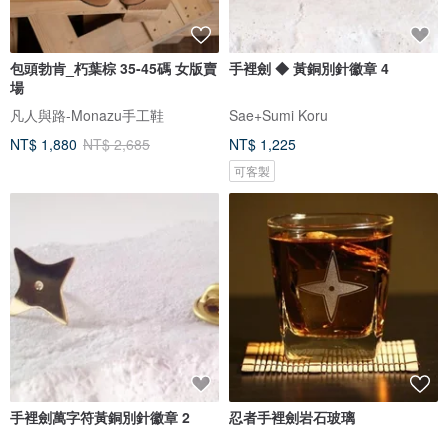
包頭勃肯_朽葉棕 35-45碼 女版賣
手裡劍 ◆ 黃銅別針徽章 4
場
凡人與路-Monazu手工鞋
Sae+Sumi Koru
NT$ 1,880
NT$ 2,685
NT$ 1,225
可客製
手裡劍萬字符黃銅別針徽章 2
忍者手裡劍岩石玻璃