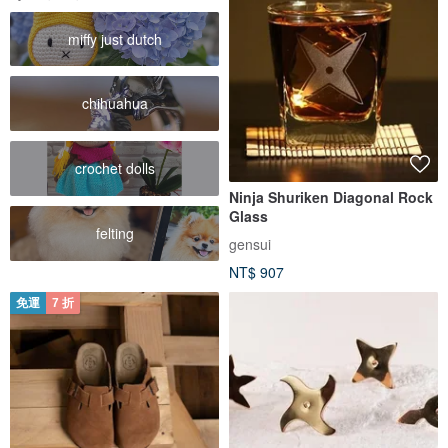
miffy just dutch
chihuahua
crochet dolls
Ninja Shuriken Diagonal Rock
Glass
felting
gensui
NT$ 907
免運
7 折