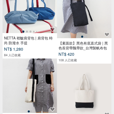
NETTA 褶皺肩背包 | 肩背包 時
尚 防潑水 手提
【素面款】黑色有底直式袋 | 黑
色長背帶飄帶款_台灣製帆布包
NT$ 1,280
NT$ 420
84 人已收藏
108 人已收藏