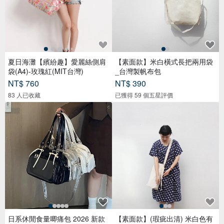
夏日海灘【繽紛趣】愛麗絲側肩
【素面款】米白橫式長把兩用袋
袋(A4)-玫瑰紅(MIT台灣)
_台灣製帆布包
NT$ 760
NT$ 390
83 人已收藏
已獲得 59 個五星評價
日系休閒食量唧痛包 2026 新款
【素面款】(瑕疵出清) 米白色有