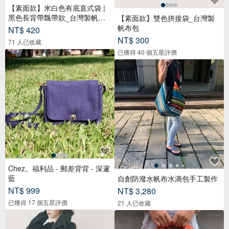
【素面款】米白色有底直式袋 |
黑色長背帶飄帶款_台灣製帆布
【素面款】雙色拼接袋_台灣製
包
帆布包
NT$ 420
NT$ 300
71 人已收藏
已獲得 40 個五星評價
Chez。福利品 - 郵差背背 - 深邃
藍
自創防潑水帆布水滴包手工製作
NT$ 999
NT$ 3,280
已獲得 17 個五星評價
21 人已收藏