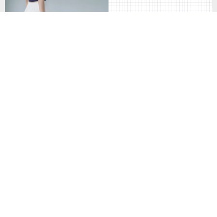
菱型包 日本帆布|台灣製作 預購
85折
UC 斜背隨身小包 UC1162-BK【
台灣原創品包包品牌】
NT$ 2,363
NT$ 744