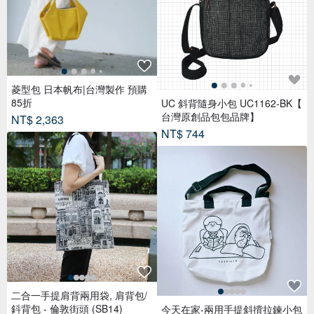
菱型包 日本帆布|台灣製作 預購
85折
UC 斜背隨身小包 UC1162-BK【
台灣原創品包包品牌】
NT$ 2,363
NT$ 744
二合一手提肩背兩用袋, 肩背包/
鈄背包 - 倫敦街頭 (SB14)
今天在家-兩用手提斜揹拉鍊小包