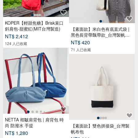
KOPER【輕甜焦糖】Brisk束口
斜肩包-甜蜜紅(MIT台灣製造)
【素面款】米白色有底直式袋 |
黑色長背帶飄帶款_台灣製帆布
NT$ 2,412
包
NT$ 420
124 人已收藏
71 人已收藏
NETTA 褶皺肩背包 | 肩背包 時
尚 防潑水 手提
【素面款】雙色拼接袋_台灣製
帆布包
NT$ 1,280