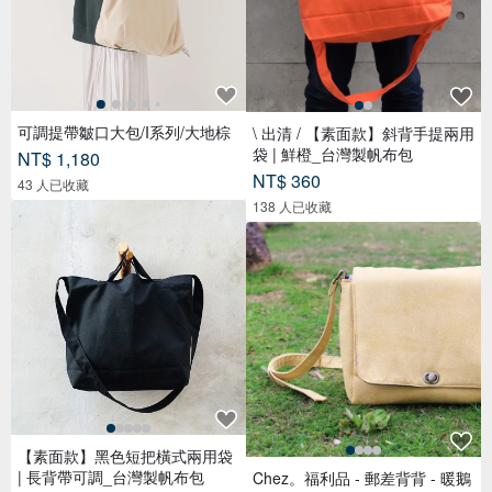
可調提帶皺口大包/I系列/大地棕
\ 出清 / 【素面款】斜背手提兩用
袋 | 鮮橙_台灣製帆布包
NT$ 1,180
NT$ 360
43 人已收藏
138 人已收藏
【素面款】黑色短把橫式兩用袋
| 長背帶可調_台灣製帆布包
Chez。福利品 - 郵差背背 - 暖鵝