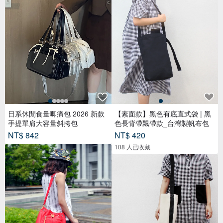
日系休閒食量唧痛包 2026 新款
【素面款】黑色有底直式袋 | 黑
手提單肩大容量斜挎包
色長背帶飄帶款_台灣製帆布包
NT$ 842
NT$ 420
108 人已收藏