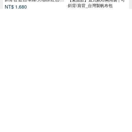
卡其
斜背/肩背_台灣製帆布包
NT$ 1,680
NT$ 290
已獲得 22 個五星評價
【素面款】米色帆布橫式側背包
| 磁釦款_台灣製帆布包
Hobo 手提包 帆布拉鍊手提包 皮
NT$ 350
革肩帶單肩包-橘色
70 人已收藏
NT$ 2,386
27 人已收藏