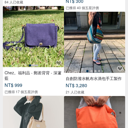
NT$ 300
84 人已收藏
已獲得 40 個五星評價
Chez。福利品 - 郵差背背 - 深邃
藍
自創防潑水帆布水滴包手工製作
NT$ 999
NT$ 3,280
已獲得 17 個五星評價
21 人已收藏