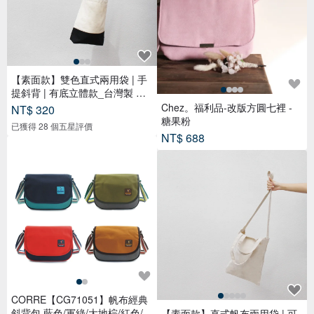
【素面款】雙色直式兩用袋 | 手
提斜背 | 有底立體款_台灣製 帆
布
Chez。福利品-改版方圓七裡 -
NT$ 320
糖果粉
已獲得 28 個五星評價
NT$ 688
CORRE【CG71051】帆布經典
斜背包 藍色/軍綠/大地棕/紅色/淺
【素面款】直式帆布兩用袋 | 可