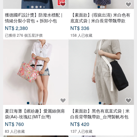
獲德國iF設計獎】防潑水標配 |
【素面款】(瑕疵出清) 米白色有
情緒分裂小背包 + 拆卸小包
底直式袋 | 米白長背帶飄帶款
NT$ 2,380
NT$ 336
已獲得 276 個五星評價
158 人已收藏
夏日海灘【繽紛趣】愛麗絲側肩
【素面款】黑色有底直式袋 | 米
袋(A4)-玫瑰紅(MIT台灣)
白長背帶飄帶款_台灣製帆布包
NT$ 760
NT$ 420
83 人已收藏
137 人已收藏