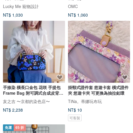
Lucky Me 寵物設計
OMC
NT$ 1,030
NT$ 1,060
手捺染 橫長口金包 花咲 手提包
掛頸式證件套 悠遊卡套 橫式證件
Frame Bag 附可調式合成皮背帶
夾 悠遊卡夾 可更換為抽拉釦環
牛皮提把 日本製
亥之吉 〜京都的染色店〜
TiNa。蒂娜玩布玩
NT$ 2,238
NT$ 10
可客製
免運
65 折