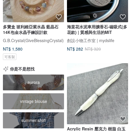
多寶盒 玻利維亞紫水晶 藍晶石
海棠花水泥車用擴香石-磁吸式(多
14K包金水晶手鍊設計款
花款) | 質感與生活的MIT
G.B.Crystal(GiveBlessingCrystal)
創設小物工作室 | mydslife
NT$ 1,580
NT$ 282
NT$ 320
可客製
你是不是想找
aurora
vintage blouse
summer shirt
Acrylic Resin 壓克力 樹脂 白玉