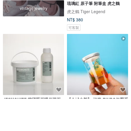
琉璃紅 原子筆 附筆盒 虎之鶴
vintage jewelry
虎之鶴 Tiger Legend
NT$ 380
可客製
JESMONITE 英國爵石環保礦石
【全城走塑】-極簡-RINBO氣壓系
生態樹脂AC100 3.5KG
耐熱玻璃隨身杯 |雲石紋
(Liquids+Base)
英國爵石 JESMONITE TAIWAN
Simple Lab Experience
NT$ 2,280
NT$ 654
可客製