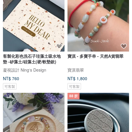
客製化彩色洗石子珪藻土吸水地
寶淇 - 多寶手串 - 天然A貨翡翠
墊 -矽藻土/硅藻土(硬/軟墊款)
凝視設計 Ning‘s Design
寶淇翡翠
NT$ 760
NT$ 1,800
可客製
可客製
88 折