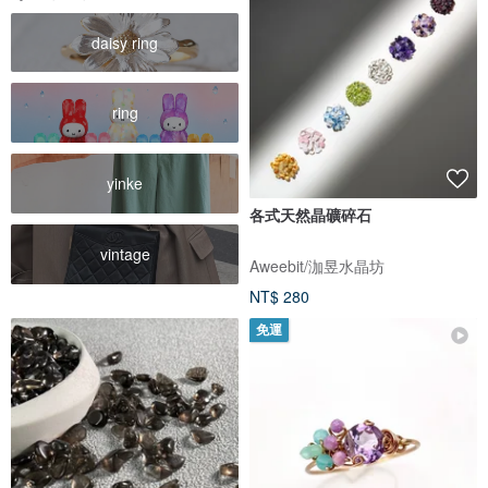
daisy ring
ring
yinke
各式天然晶礦碎石
vintage
Aweebit/泇昱水晶坊
NT$ 280
免運