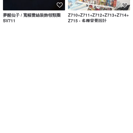
夢醒仙子 / 寬幅蕾絲裝飾領頸圈
Z710+Z711+Z712+Z713+Z714+
SV711
Z715 - 多種背景設計
Sugar Valentine
De.Ellen.Shop
NT$ 679
NT$ 892
李好老虎 | 黑熊 | 壓克力可愛鑰匙
老虎 | 李好 | 星星 | 藏青印花T
圈
Shirt
711XTCM
711XTCM
NT$ 390
NT$ 1,080