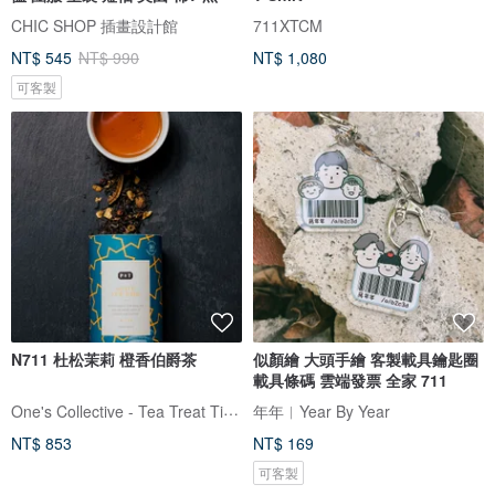
CHIC SHOP 插畫設計館
711XTCM
NT$ 545
NT$ 990
NT$ 1,080
可客製
N711 杜松茉莉 橙香伯爵茶
似顏繪 大頭手繪 客製載具鑰匙圈
載具條碼 雲端發票 全家 711
One's Collective - Tea Treat Time
年年︱Year By Year
NT$ 853
NT$ 169
可客製