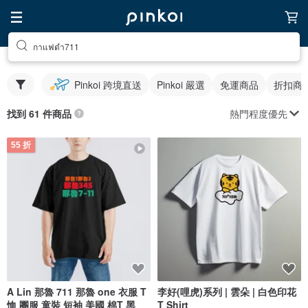
กาแฟดํา711
Pinkoi 跨境直送
Pinkoi 嚴選
免運商品
折扣商
熱門程度優先
找到 61 件商品
55 折
A Lin 那魯 711 那魯 one 衣服 T
李好(哩虎)系列 | 雲朵 | 白色印花
恤 團服 童裝 短袖 美國 棉T 黑
T Shirt