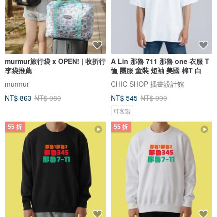
murmur旅行袋 x OPEN! | 收折行
A Lin 那魯 711 那魯 one 衣服 T
李袋推薦
恤 團服 童裝 短袖 美國 棉T 白
murmur
CHIC SHOP 插畫設計館
NT$ 863
NT$ 980
NT$ 545
NT$ 990
可客製
55 折
55 折