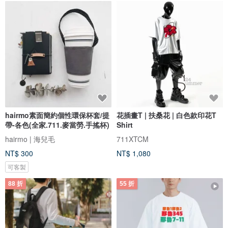
hairmo素面簡約個性環保杯套/提
花插畫T | 扶桑花 | 白色款印花T
帶-各色(全家.711.麥當勞.手搖杯)
Shirt
hairmo | 海兒毛
711XTCM
NT$ 300
NT$ 1,080
可客製
88 折
55 折