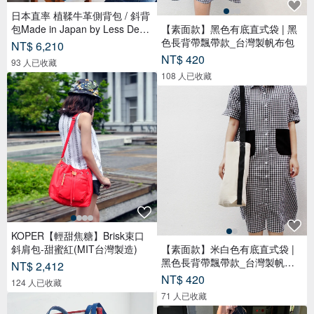
日本直率 植鞣牛革側背包 / 斜背
包Made in Japan by Less Desig
【素面款】黑色有底直式袋 | 黑
n
色長背帶飄帶款_台灣製帆布包
NT$ 6,210
NT$ 420
93 人已收藏
108 人已收藏
KOPER【輕甜焦糖】Brisk束口
斜肩包-甜蜜紅(MIT台灣製造)
【素面款】米白色有底直式袋 |
黑色長背帶飄帶款_台灣製帆布
NT$ 2,412
包
NT$ 420
124 人已收藏
71 人已收藏