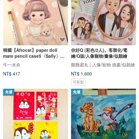
韓國【Afrocat】paper doll
你好Q (彩色/2人)。客製化/電
mate pencil case5〈Sally〉手
繪/Q版/人像寵物/畫像/似顏繪
帳 筆袋 鉛筆盒 收納
牛一水佘
雞雞霸丸 | 人像/寵物 插畫/似顏繪
NT$ 417
NT$ 1,600
可客製
免運
免運