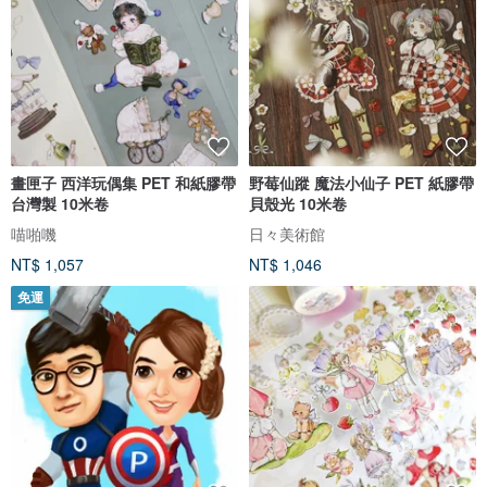
畫匣子 西洋玩偶集 PET 和紙膠帶
野莓仙蹤 魔法小仙子 PET 紙膠帶
台灣製 10米卷
貝殼光 10米卷
喵啪嘰
日々美術館
NT$ 1,057
NT$ 1,046
免運