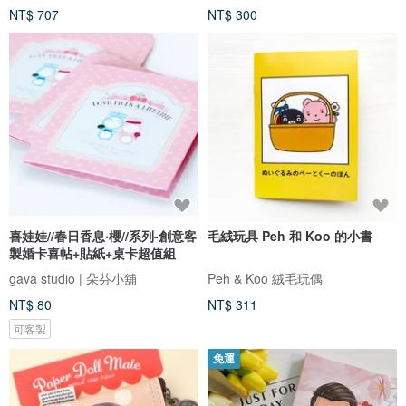
NT$ 707
NT$ 300
喜娃娃//春日香息‧櫻//系列-創意客
毛絨玩具 Peh 和 Koo 的小書
製婚卡喜帖+貼紙+桌卡超值組
gava studio | 朵芬小舖
Peh & Koo 絨毛玩偶
NT$ 80
NT$ 311
可客製
免運