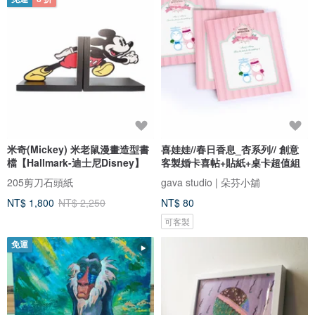
米奇(Mickey) 米老鼠漫畫造型書
喜娃娃//春日香息_杏系列// 創意
檔【Hallmark-迪士尼Disney】
客製婚卡喜帖+貼紙+桌卡超值組
205剪刀石頭紙
gava studio | 朵芬小舖
NT$ 1,800
NT$ 2,250
NT$ 80
可客製
免運