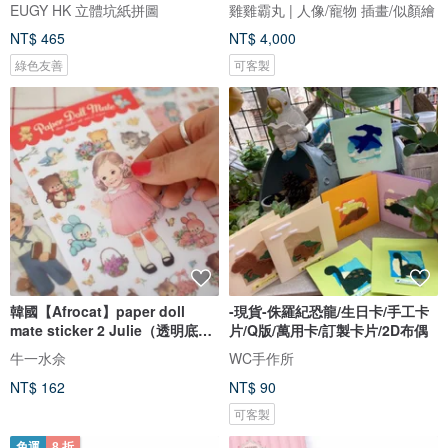
EUGY HK 立體坑紙拼圖
雞雞霸丸 | 人像/寵物 插畫/似顏繪
NT$ 465
NT$ 4,000
綠色友善
可客製
韓國【Afrocat】paper doll
-現貨-侏羅紀恐龍/生日卡/手工卡
mate sticker 2 Julie（透明底）
片/Q版/萬用卡/訂製卡片/2D布偶
手帳 貼紙6張 生活 心情 進口
牛一水佘
WC手作所
NT$ 162
NT$ 90
可客製
免運
8 折