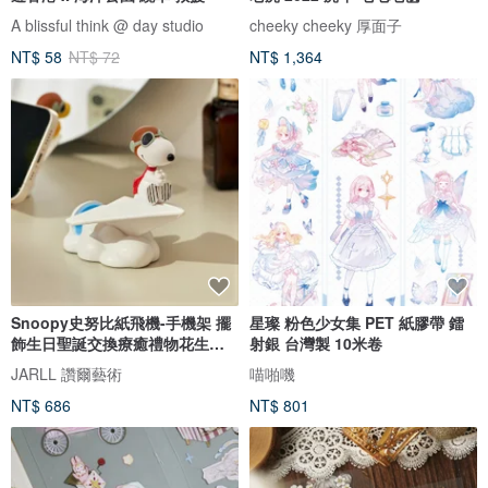
A blissful think @ day studio
cheeky cheeky 厚面子
NT$ 58
NT$ 72
NT$ 1,364
Snoopy史努比紙飛機-手機架 擺
星璨 粉色少女集 PET 紙膠帶 鐳
飾生日聖誕交換療癒禮物花生漫
射銀 台灣製 10米卷
畫
JARLL 讚爾藝術
喵啪嘰
NT$ 686
NT$ 801