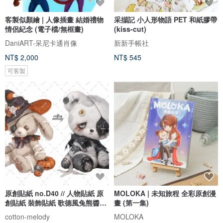
客製似顏繪 | 人像插畫 結婚禮物
采擷記 小人形物語 PET 和紙膠帶
情侶紀念 (電子檔/無框畫)
(kiss-cut)
DaniART-呆尼卡通肖像
新新手帳社
NT$ 2,000
NT$ 545
可客製
原創貼紙 no.D40 // 人物貼紙 原
MOLOKA | 未知旅程 全彩原創漫
創貼紙 裝飾貼紙 歌德風兔熊醬
畫 (第一集)
15種各2張 合計30張
cotton-melody
MOLOKA