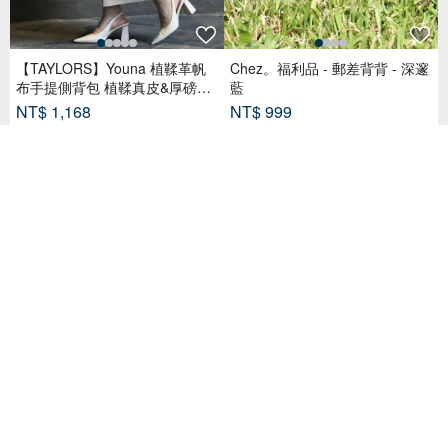
【TAYLORS】Youna 植鞣革帆
Chez。福利品 - 郵差背背 - 深邃
布手提側背包 植鞣真皮&厚磅帆
藍
布
NT$ 1,168
NT$ 999
已獲得 17 個五星評價
【素面款】雙色拼接袋_台灣製
帆布包
可調提帶皺口大包/I系列/大地棕
NT$ 300
NT$ 1,180
已獲得 40 個五星評價
43 人已收藏