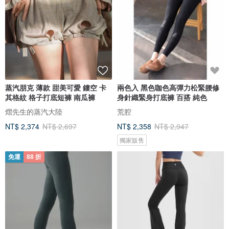
蒸汽朋克 薄款 甜美可愛 鏤空 卡
兩色入 黑色咖色高彈力松緊腰修
其格紋 格子打底短褲 南瓜褲
身針織緊身打底褲 百搭 純色
熠先生的蒸汽大陸
荒腔
NT$ 2,374
NT$ 2,697
NT$ 2,358
NT$ 2,947
獨家販售
免運
88 折