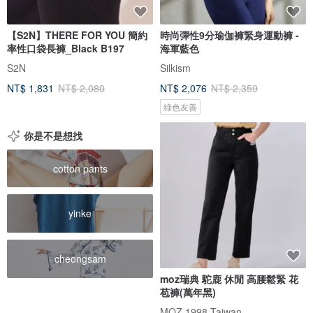
【S2N】THERE FOR YOU 簡約
時尚彈性9分瑜伽褲緊身運動褲 -
率性口袋長褲_Black B197
海軍藍色
S2N
Silkism
NT$ 1,831
NT$ 2,080
NT$ 2,076
NT$ 2,359
綠色友善
你是不是想找
cotton pants
yinke
cheongsam
moz瑞典 駝鹿 休閒 高腰鬆緊 花
苞褲(萬年黑)
MOZ 1998 Taiwan