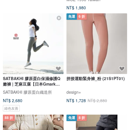
NT$ 1,980
免運
6 折
SATBAKHI 膠原蛋白保濕修護Q
拼接運動緊身褲_粉 (21S1PT01)
嫩褲 | 芝麻豆腐【日本Gmark設
計獎】
SATBAKHI 膠原蛋白織造所
design+
NT$ 2,680
NT$ 1,728
NT$ 2,880
綠色友善
88 折
免運
8 折