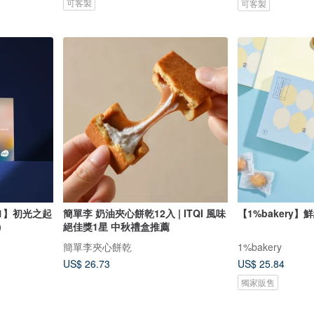
可客製
可客製
1】初光之起
簡單李 奶油夾心餅乾12入 | ITQI 風味
【1%bakery】
)
絕佳獎1星 中秋禮盒推薦
簡單李夾心餅乾
1%bakery
US$ 26.73
US$ 25.84
獨家販售