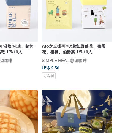
包 淺焙/玫瑰、蘭姆
Ato之丘掛耳包/淺焙/野薑花、雞蛋
1/5/10入
花、柑橘、伯爵茶 1/5/10入
 想望咖啡
SIMPLE REAL 想望咖啡
US$ 2.50
可客製