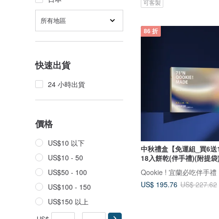
可客製
所有地區
86 折
快速出貨
24 小時出貨
價格
US$10 以下
中秋禮盒【免運組_買6送
US$10 - 50
18入餅乾(伴手禮)(附提袋
Qookie ! 宜蘭必吃伴手禮
US$50 - 100
US$ 195.76
US$ 227.62
US$100 - 150
US$150 以上
US$
-