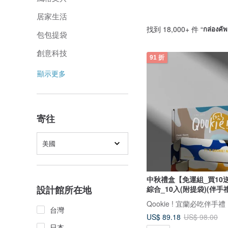
居家生活
找到 18,000+ 件 “
กล่องคัพเ
包包提袋
創意科技
91 折
顯示更多
寄往
美國
中秋禮盒【免運組_買10
設計館所在地
綜合_10入(附提袋)(伴手禮
Qookie ! 宜蘭必吃伴手禮
台灣
US$ 89.18
US$ 98.00
日本