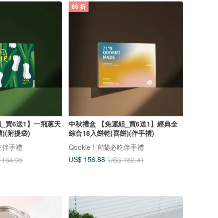
86 折
_買6送1】一飛蔥天
中秋禮盒 【免運組_買6送1】經典全
禮)(附提袋)
綜合18入餅乾(喜餅)(伴手禮)
必吃伴手禮
Qookie ! 宜蘭必吃伴手禮
US$ 156.88
 164.95
US$ 182.41