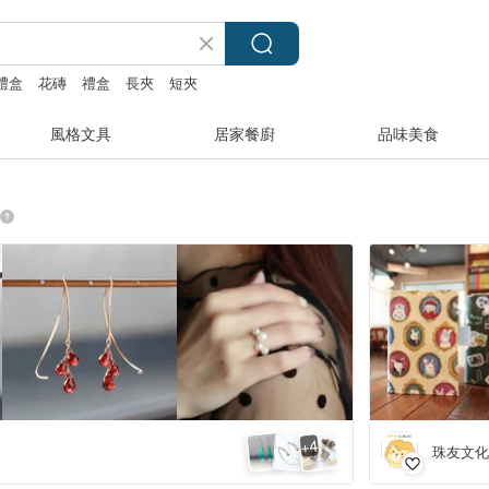
禮盒
花磚
禮盒
長夾
短夾
風格文具
居家餐廚
品味美食
4
+
珠友文化 C