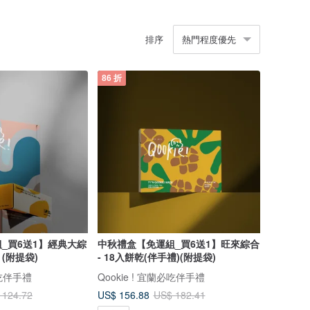
排序
熱門程度優先
86 折
_買6送1】經典大綜
中秋禮盒【免運組_買6送1】旺來綜合
 (附提袋)
- 18入餅乾(伴手禮)(附提袋)
必吃伴手禮
Qookie ! 宜蘭必吃伴手禮
US$ 156.88
 124.72
US$ 182.41