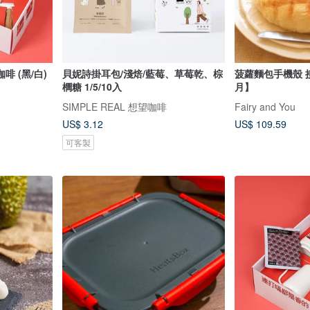
咖啡 (黑/白)
貝妮詩掛耳包/淺焙/藍莓、草莓乾、棕
菠蘿麵包手機殼 接
櫚糖 1/5/10入
月】
SIMPLE REAL 想望咖啡
Fairy and You
US$ 3.12
US$ 109.59
可客製