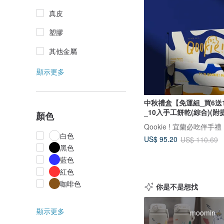
真皮
塑膠
其他金屬
顯示更多
中秋禮盒【免運組_買6送
_10入手工餅乾(綜合)(附
顏色
Qookie ! 宜蘭必吃伴手禮
白色
US$ 95.20
US$ 110.69
黑色
藍色
紅色
咖啡色
你是不是想找
顯示更多
moomin