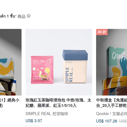
ค้ก 1 ชิ้น
” 商品
86 折
送1】經典小
玫瑰紅玉茶咖啡浸泡包 中焙/玫瑰、太
中秋禮盒【免運組
)
妃糖、蘋果派、紅玉1/5/10入
合_20入手工餅乾
SIMPLE REAL 想望咖啡
Qookie ! 宜蘭
US$ 3.57
US$ 107.26
US$