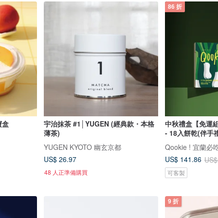
86 折
寶盒
宇治抹茶 #1│YUGEN (經典款・本格
中秋禮盒【免運組
薄茶)
- 18入餅乾(伴手
YUGEN KYOTO 幽玄京都
Qookie ! 宜蘭
US$ 26.97
US$ 141.86
US$
48 人正準備購買
可客製
9 折