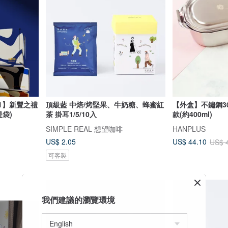
1】新豐之禮
頂級藍 中焙/烤堅果、牛奶糖、蜂蜜紅
【外盒】不鏽鋼3
提袋)
茶 掛耳1/5/10入
款(約400ml)
SIMPLE REAL 想望咖啡
HANPLUS
US$ 2.05
US$ 44.10
US$ 
可客製
我們建議的瀏覽環境