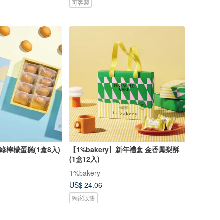
可客製
鮮綠檸檬蛋糕(1盒8入)
【1%bakery】新年禮盒 金香鳳梨酥
(1盒12入)
1%bakery
US$ 24.06
獨家販售