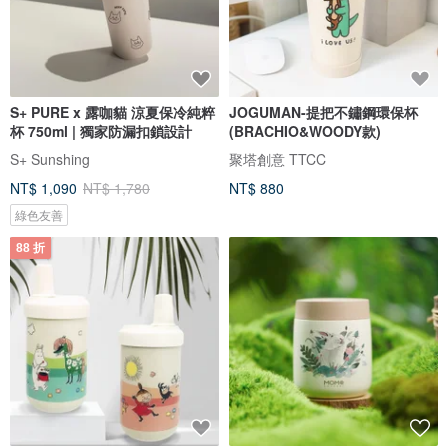
S+ PURE x 露咖貓 涼夏保冷純粹
JOGUMAN-提把不鏽鋼環保杯
杯 750ml | 獨家防漏扣鎖設計
(BRACHIO&WOODY款)
S+ Sunshing
聚塔創意 TTCC
NT$ 1,090
NT$ 1,780
NT$ 880
綠色友善
88 折