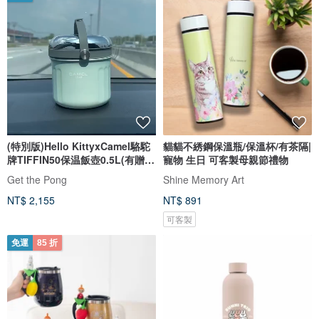
(特別版)Hello KittyxCamel駱駝
貓貓不綉鋼保溫瓶/保溫杯/有茶隔|
牌TIFFIN50保温飯壺0.5L(有贈
寵物 生日 可客製母親節禮物
品)
Get the Pong
Shine Memory Art
NT$ 2,155
NT$ 891
可客製
免運
85 折