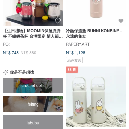
【生日禮物】MOOMIN保溫胖胖
冷熱保溫瓶 BUNNI KONBINY -
杯 不鏽鋼茶杯 台灣限定 情人節
永遠的兔友
生日
PO:
PAPERY.ART
NT$ 748
NT$ 880
NT$ 1,128
綠色友善
88 折
你是不是想找
crochet dolls
felting
labubu