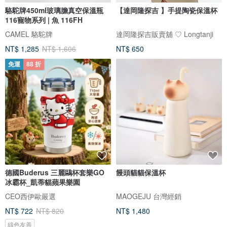
駱駝牌450ml玻璃膽真空保溫瓶
【達岡隆探吉 】手提陶瓷保溫杯
116寵物系列 | 魚 116FH
CAMEL 駱駝牌
達岡隆探吉販賣舖 ♡ Longtanji
NT$ 1,285
NT$ 1,606
NT$ 650
免運
88 折
德國Buderus 三麗鷗杯套樂GO
饅頭貓貓保溫杯
冰霸杯_凱蒂貓蘋果樂園
CEO西伊歐嚴選
MAOGEJU 台灣經銷
NT$ 722
NT$ 820
NT$ 1,480
綠色友善