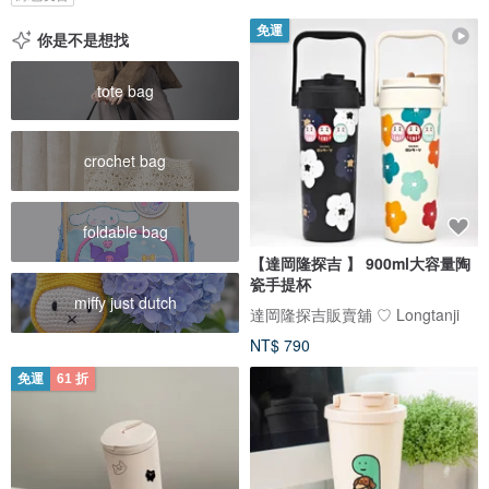
免運
你是不是想找
tote bag
crochet bag
foldable bag
【達岡隆探吉 】 900ml大容量陶
瓷手提杯
miffy just dutch
達岡隆探吉販賣舖 ♡ Longtanji
NT$ 790
免運
61 折