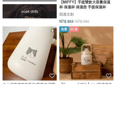
【MIFFY】手提雙飲大容量保溫
杯 保溫杯 保溫壺 手提保溫杯
ooak dolls
我適文創
NT$ 863
NT$ 980
免運
53 折
仿木柄不鏽鋼保溫杯/馬克杯 可客
【Snoopy史努比】304不鏽鋼保
製化刻字 象牙白460ml 情人禮物
溫杯 保冰杯 保溫瓶800ml - 白色
WoodMan木木創意
TLCSTORE 卡若特品牌館
NT$ 990
NT$ 680
NT$ 1,280
可客製