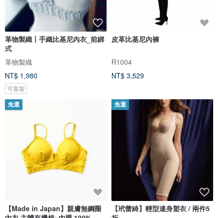
革物製織丨手織比基尼內衣_前綁
皮革比基尼內褲
式
革物製織
R1004
NT$ 1,980
NT$ 3,529
可客製
免運
免運
【Made in Japan】親膚無鋼圈
【玳蕾綺】輕型連身塑衣 / 兩件5
內衣 主體有機棉×內襯 100% 蠶
折