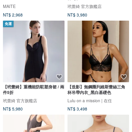
MAITE
玳蕾綺 官方旗艦店
NT$ 2,968
NT$ 3,980
免運
【玳蕾綺】重機能防駝塑身裙 / 兩
【迭影】無鋼圈列維斯蕾絲三角
件5折
杯吊帶內衣_黑白基礎色
玳蕾綺 官方旗艦店
Lulu on a mission | 在任
NT$ 5,980
NT$ 3,498