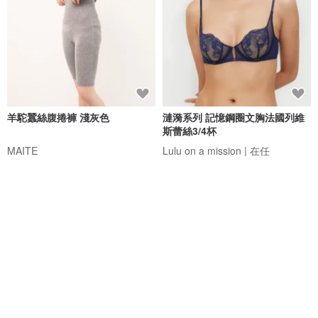
羊駝蠶絲腹捲褲 淺灰色
漣漪系列 記憶鋼圈文胸法國列維
斯蕾絲3/4杯
MAITE
Lulu on a mission | 在任
NT$ 3,769
NT$ 3,776
免運