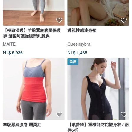
【極致溫暖】羊駝蠶絲腹圍保暖
透視性感連身裙
褲 溫暖呵護從腹部到腳踝
MAITE
Queensybra
NT$ 5,936
NT$ 1,465
免運
羊駝蠶絲腹巻 罌粟紅
【玳蕾綺】重機能防駝塑身衣 / 兩
件5折