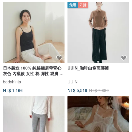
免運
7 折
日本製造 100% 純棉細肩帶背心
UUIN_咖啡白條高腰褲
灰色 內襯款 女性 棉 彈性 親膚 百
搭 居家休閒穿搭
bodyhints
UUIN
NT$ 1,166
NT$ 5,516
NT$ 7,880