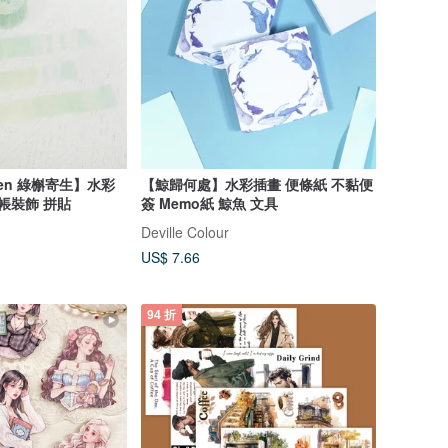
Green 綠槲寄生】水彩
【鯨歸何處】水彩插畫 便條紙 不黏便
帳裝飾 拼貼
簽 Memo紙 鯨魚 文具
Deville Colour
US$ 7.66
94 折