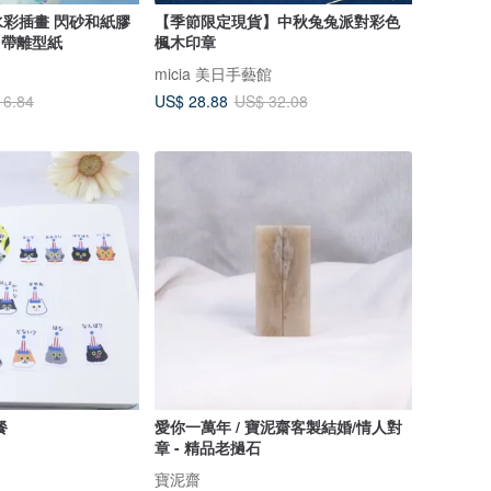
彩插畫 閃砂和紙膠
【季節限定現貨】中秋兔兔派對彩色
 帶離型紙
楓木印章
micia 美日手藝館
US$ 28.88
16.84
US$ 32.08
餐
愛你一萬年 / 寶泥齋客製結婚/情人對
章 - 精品老撾石
寶泥齋