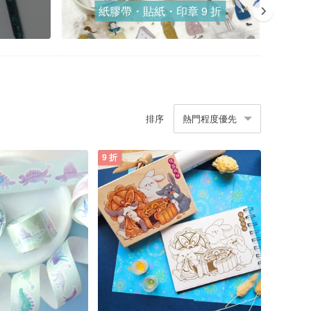
紙膠帶・貼紙・印章 9 折
排序
熱門程度優先
9 折