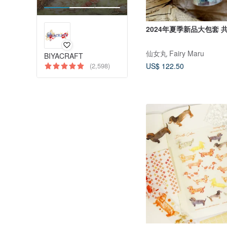
202
仙女丸 Fairy Maru
BIYACRAFT
(2,598)
US$ 122.50