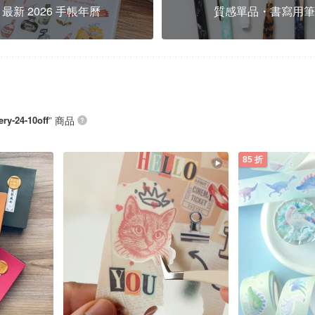
最新 2026 手帳年曆
質感單品・書寫用筆
ry-24-10off
” 商品
85 折