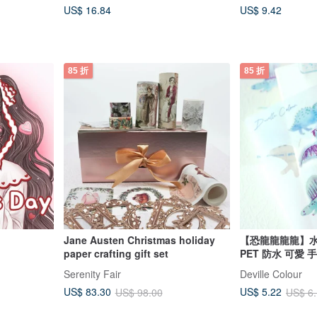
US$ 16.84
US$ 9.42
85 折
85 折
Jane Austen Christmas holiday
【恐龍龍龍龍】水
paper crafting gift set
PET 防水 可愛 
Serenity Fair
Deville Colour
US$ 83.30
US$ 5.22
US$ 98.00
US$ 6