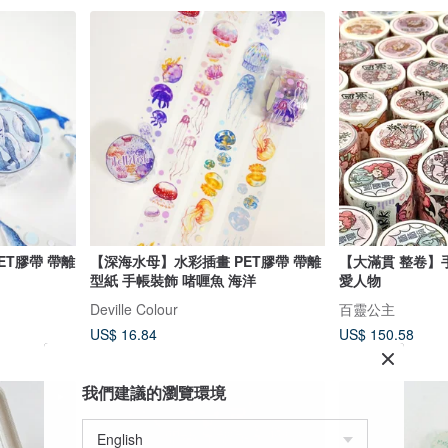
ET膠帶 帶離
【深海水母】水彩插畫 PET膠帶 帶離
【大滿貫 整卷】
型紙 手帳裝飾 啫喱魚 海洋
愛人物
Deville Colour
百靈公主
US$ 16.84
US$ 150.58
我們建議的瀏覽環境
9 折