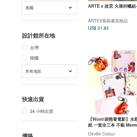
ARTE x 故宮 火漆封蠟組
美國
ARTEX風格書寫精品
US$ 21.83
設計館所在地
台灣
韓國
所有地區
快速出貨
24 小時出貨
【Wom!袋熊看電影】水
紙 一套全三本 不黏 Mem
Deville Colour
價格