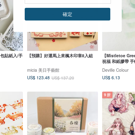
確定
0包貼紙入/手
【預購】好運馬上來楓木印章8入組
【Mistletoe 
祝福 和紙膠帶 手
micia 美日手藝館
Deville Colour
US$ 6.13
US$ 123.48
US$ 137.20
9 折