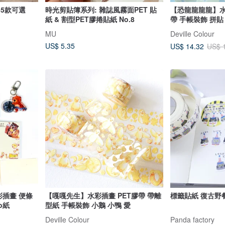
-5款可選
時光剪貼簿系列: 雜誌風霧面PET 貼
【恐龍龍龍龍】水
紙 & 割型PET膠捲貼紙 No.8
帶 手帳裝飾 拼貼
MU
Deville Colour
US$ 5.35
US$ 14.32
US$ 
彩插畫 便條
【嘎嘎先生】水彩插畫 PET膠帶 帶離
標籤貼紙 復古野
o紙
型紙 手帳裝飾 小鵝 小鴨 愛
Deville Colour
Panda factory