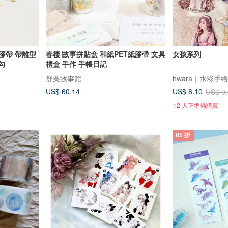
膠帶 帶離型
春棲∣故事拼貼盒 和紙PET紙膠帶 文具
女孩系列
勾
禮盒 手作 手帳日記
舒栗故事館
hwara｜水彩手
US$ 60.14
US$ 8.10
US$ 9
12 人正準備購買
85 折