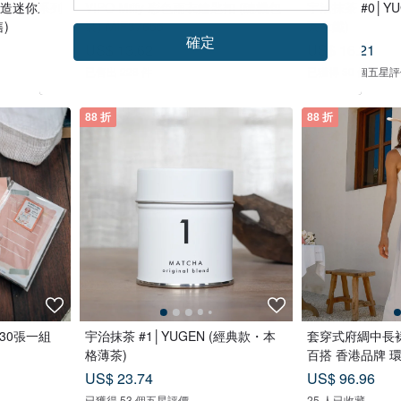
香港製造迷你系列
VIPO Miffy 彩色雨衣鑰匙扣 (隨機包
宇治抹茶 #0│Y
)
裝) MIF37655
茶拿鐵)
確定
US$ 13.62
US$ 16.21
已售出 228 件
已獲得 50 個五星
88 折
88 折
紙 30張一組
宇治抹茶 #1│YUGEN (經典款・本
套穿式府綢中長裙
格薄茶)
百搭 香港品牌 
US$ 23.74
US$ 96.96
已獲得 53 個五星評價
25 人已收藏