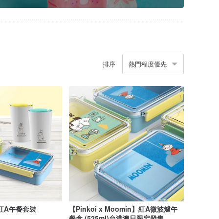
排序
熱門程度優先
】紅A午餐套裝
【Pinkoi x Moomin】紅A微波爐午
餐盒 (525ml)台港澳日限定發售