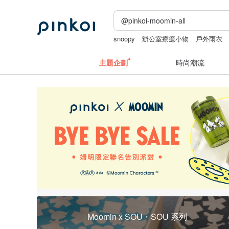
snoopy
辦公室療癒小物
戶外雨衣
主題企劃
時尚潮流
Moomin x SOU・SOU 系列