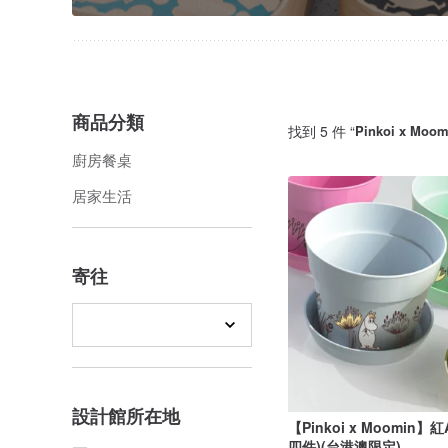
商品分類
找到 5 件 “
Pinkoi x Mo
廚房餐桌
居家生活
寄往
設計館所在地
【Pinkoi x Moomin
四件)(台港澳限定)