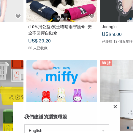
(10%捐公益)賓士喵晴雨守護傘–安
Jeongin
全不回彈自動傘
US$ 9.00
US$ 39.20
已獲得 13 個五星
20 人已收藏
88 折
我們建議的瀏覽環境