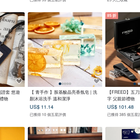
85 折
證套 悠遊
【 青手作 】胺基酸晶亮香氛皂 | 洗
【FREED】五
日禮物
顏沐浴洗手 溫和潔淨
字 父親節禮物
US$ 11.14
US$ 101.48
已獲得 10 個五星評價
已獲得 385 個五星