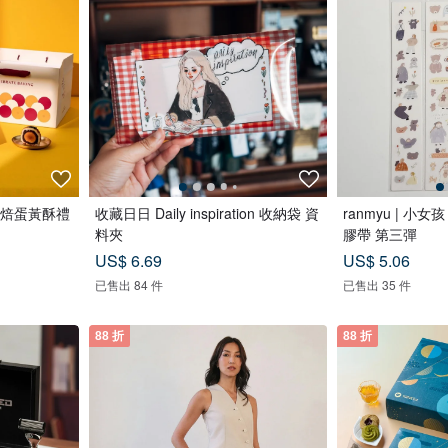
焙蛋黃酥禮
收藏日日 Daily inspiration 收納袋 資
ranmyu | 小女
料夾
膠帶 第三彈
US$ 6.69
US$ 5.06
已售出 84 件
已售出 35 件
88 折
88 折