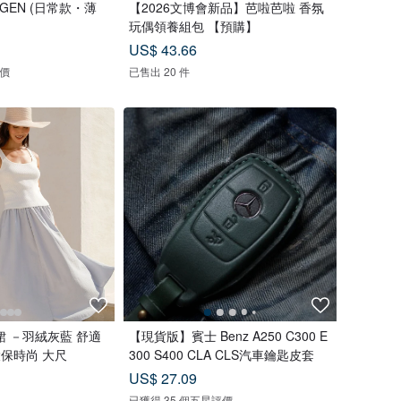
UGEN (日常款・薄
【2026文博會新品】芭啦芭啦 香氛
玩偶領養組包 【預購】
US$ 43.66
評價
已售出 20 件
 －羽絨灰藍 舒適
【現貨版】賓士 Benz A250 C300 E
環保時尚 大尺
300 S400 CLA CLS汽車鑰匙皮套
US$ 27.09
已獲得 35 個五星評價