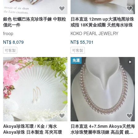
銀色 牡蠣巴洛克珍珠手鍊 中顆粒
日本直送 12mm up大溪地黑珍珠
僅此一件
戒指 18K黃金戒圈 天然海水珍珠
froop
KOKO PEARL JEWELRY
NT$ 8,079
NT$ 55,701
可客製
可客製
免運
Akoya珍珠耳環 / K金 / 海水
日本直送 4+7.5mm Akoya天然海
Akoya珍珠 日本製造 耳夾耳環
水珍珠雙層串珠項錬 高品質 鏡面
光