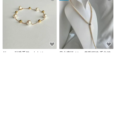
Akoya 珍珠手鍊 rpb k18
日本直送 80cm串珠項鍊 毛衣鏈
奶油香檳色Akoya珍珠 多合一佩
戴
Jewellamarju
KOKO PEARL JEWELRY
NT$ 11,305
NT$ 55,701
可客製
免運