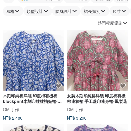
風格
領型設計
腰身設計
裙長類別
尺寸
熱門程度優先
木刻印純棉洋裝 印度棉有機棉
女裝木刻印純棉洋裝 印度棉有機
blockprint木刻印娃娃袖短裙-花
棉連衣裙 手工蓋印連身裙-鳳梨花
園
OM 手作
OM 手作
NT$ 2,480
NT$ 3,290