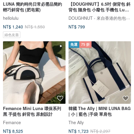
LUNA 簡約時尚日常必需品簡約
【DOUGHNUT】6.5吋 側背包 斜
輕巧斜背包 (肥皂紫)
背包 隨身包 小廢包 手機包 Luna
白
DOUGHNUT - 來自香港的包包設計品牌
hellolulu
NT$ 1,240
NT$ 1,550
NT$ 799
綠色友善
免運
75 折
Femance Mini Luna 環保系列
韓國 The Ally | MINI LUNA BAG
黑 手提包 斜背包 原創設計
| 小 | 藍色 |手袋 單肩包
Femance
The Ally
NT$ 8,525
NT$ 1,723
NT$ 2,297