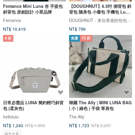
Femance Mini Luna 杏 手提包
【DOUGHNUT】6.5吋 側背包 斜
斜背包 原創設計 小眾品牌
背包 隨身包 小廢包 手機包 Luna
銀
DOUGHNUT - 來自香港的包包設計品牌
Femance
NT$ 10,419
NT$ 799
8 折
免運
75 折
日常必需品 LUNA 簡約輕巧斜背
韓國 The Ally | MINI LUNA BAG
包 (柔灰色)
| 小 | 綠色 | 手袋 單肩包
hellolulu
The Ally
NT$ 1,240
NT$ 1,550
NT$ 1,723
NT$ 2,297
綠色友善