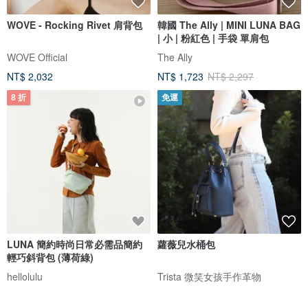
WOVE - Rocking Rivet 肩背包
韓國 The Ally | MINI LUNA BAG
| 小 | 粉紅色 | 手袋 單肩包
WOVE Official
The Ally
NT$ 2,032
NT$ 1,723
NT$ 2,297
8 折
免運
LUNA 簡約時尚日常必需品簡約
蘿薇兒水桶包
輕巧斜背包 (薄荷綠)
hellolulu
Trista 微笑女孩手作革物
NT$ 1,240
NT$ 1,550
NT$ 3,680