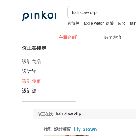
圓筒包
apple watch 錶帶
皮夾
fai
主題企劃
時尚潮流
你正在搜尋
設計商品
設計館
設計櫥窗
設計誌
你正在找
hair claw clip
找到
設計櫥窗
lily brown