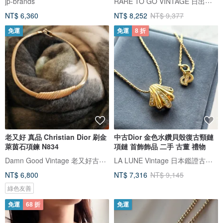
RARE TO GO VINTAGE 日出中古研究所 | 中古名牌選品店
jp-brands
NT$ 6,360
NT$ 8,252
NT$ 9,377
免運
免運
8 折
老又好 真品 Christian Dior 刷金
中古Dior 金色水鑽貝殼復古頸鏈
萊茵石項鍊 N834
項鏈 首飾飾品 二手 古董 禮物
Damn Good Vintage 老又好古董珠寶
LA LUNE Vintage 日本鑑證古董品選物店
NT$ 6,800
NT$ 7,316
NT$ 9,145
綠色友善
免運
68 折
免運