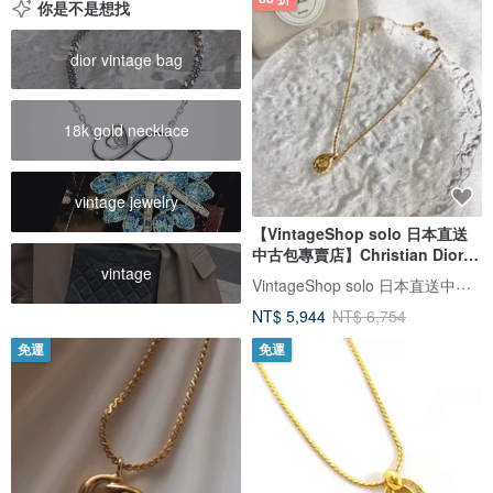
你是不是想找
dior vintage bag
18k gold necklace
vintage jewelry
【VintageShop solo 日本直送
中古包專賣店】Christian Dior
vintage
克裡斯汀‧迪奧 項鍊 金色 CD
VintageShop solo 日本直送中古包專賣店
Logo 扭轉 design vintage
NT$ 5,944
NT$ 6,754
vsyn5t
免運
免運