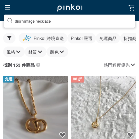
dior vintage necklace
Pinkoi 跨境直送
Pinkoi 嚴選
免運商品
折扣商
風格
材質
顏色
熱門程度優先
找到 153 件商品
免運
88 折