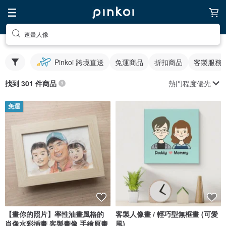
速畫人像
Pinkoi 跨境直送
免運商品
折扣商品
客製服務
熱門程度優先
找到 301 件商品
免運
【畫你的照片】率性油畫風格的
客製人像畫 / 輕巧型無框畫 (可愛
肖像水彩插畫 客製畫像 手繪原畫
風)