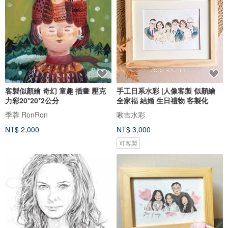
客製似顏繪 奇幻 童趣 插畫 壓克
手工日系水彩 |人像客製 似顏繪
力彩20*20*2公分
全家福 結婚 生日禮物 客製化
季蓉 RonRon
啾吉水彩
NT$ 2,000
NT$ 3,000
可客製