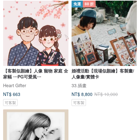
免運
88 折
【客製似顏繪】人像 寵物 家庭 全
婚禮活動【現場似顏繪】客製畫/
家幅 ⋯PG可愛風⋯
人像畫/實體卡
Heart Gifter
33.插畫
NT$ 663
NT$ 8,800
NT$ 10,000
可客製
可客製