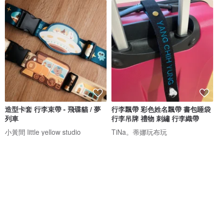
造型卡套 行李束帶 - 飛碟貓 / 夢
行李飄帶 彩色姓名飄帶 書包睡袋
列車
行李吊牌 禮物 刺繡 行李織帶
小黃間 little yellow studio
TiNa。蒂娜玩布玩
NT$ 590
NT$ 15
可客製