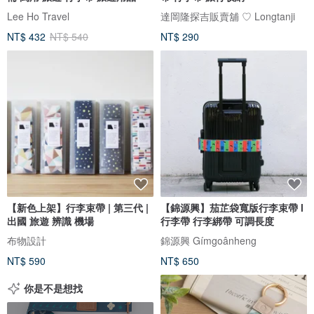
Lee Ho Travel
達岡隆探吉販賣舖 ♡ Longtanji
NT$ 432
NT$ 540
NT$ 290
【新色上架】行李束帶 | 第三代 |
【錦源興】茄芷袋寬版行李束帶 l
出國 旅遊 辨識 機場
行李帶 行李綁帶 可調長度
布物設計
錦源興 Gímgoânheng
NT$ 590
NT$ 650
你是不是想找