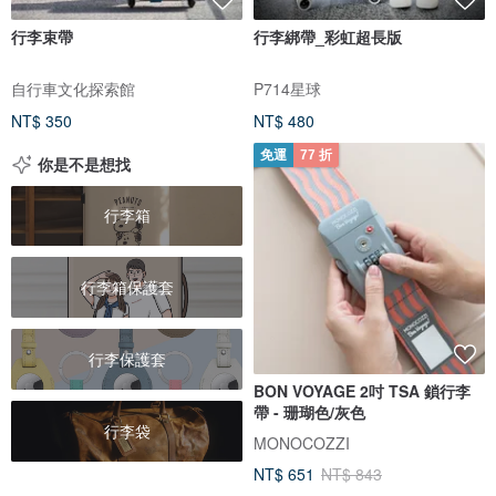
行李束帶
行李綁帶_彩虹超長版
自行車文化探索館
P714星球
NT$ 350
NT$ 480
免運
77 折
你是不是想找
行李箱
行李箱保護套
行李保護套
BON VOYAGE 2吋 TSA 鎖行李
帶 - 珊瑚色/灰色
行李袋
MONOCOZZI
NT$ 651
NT$ 843