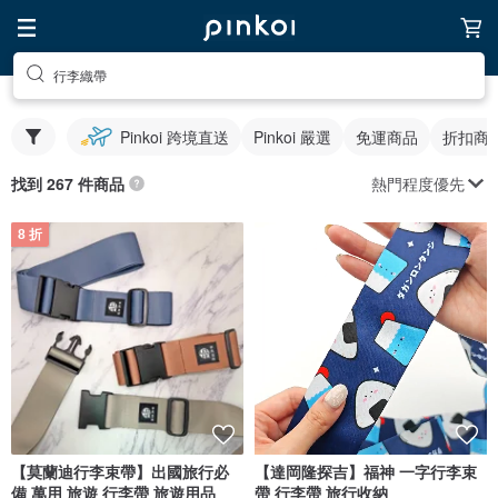
行李織帶
Pinkoi 跨境直送
Pinkoi 嚴選
免運商品
折扣商
熱門程度優先
找到 267 件商品
8 折
【莫蘭迪行李束帶】出國旅行必
【達岡隆探吉】福神 一字行李束
備 萬用 旅遊 行李帶 旅遊用品
帶 行李帶 旅行收納