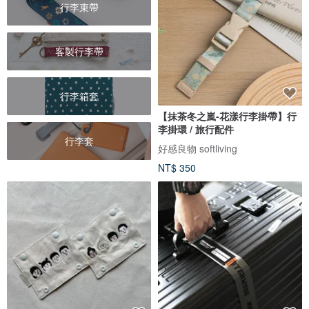
行李束帶
客製行李帶
行李箱套
【抹茶冬之嵐-花漾行李掛帶】行
李掛環 / 旅行配件
行李套
好感良物 softliving
NT$ 350