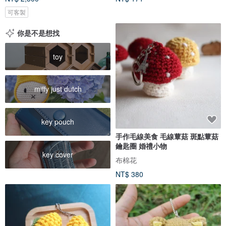
可客製
你是不是想找
toy
miffy just dutch
key pouch
手作毛線美食 毛線蕈菇 斑點蕈菇
鑰匙圈 婚禮小物
key cover
布棉花
NT$ 380