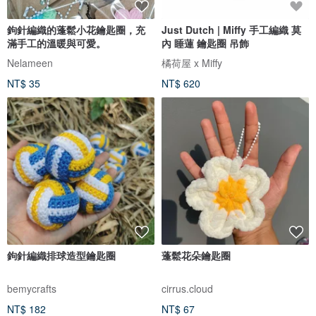
鉤針編織的蓬鬆小花鑰匙圈，充
Just Dutch | Miffy 手工編織 莫
滿手工的溫暖與可愛。
內 睡蓮 鑰匙圈 吊飾
Nelameen
橘荷屋 x Miffy
NT$ 35
NT$ 620
鉤針編織排球造型鑰匙圈
蓬鬆花朵鑰匙圈
bemycrafts
cirrus.cloud
NT$ 182
NT$ 67