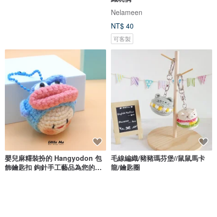
Nelameen
NT$ 40
可客製
嬰兒麻糬裝扮的 Hangyodon 包
毛線編織/豬豬瑪芬堡//鼠鼠馬卡
飾鑰匙扣 鉤針手工藝品為您的包
龍/鑰匙圈
包
LITTLE ME
繪布編織
NT$ 398
NT$ 550