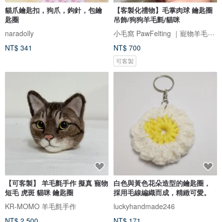
貓爪鑰匙扣，狗爪，鉤針，包鑰
【客製化禮物】毛掌肉球 鑰匙圈
匙圈
吊飾/狗狗羊毛氈/貓咪
小毛窩 PawFelting ｜寵物羊毛氈手作
naradolly
NT$ 341
NT$ 700
可客製
【可客製】 羊毛氈手作 擬真 寵物
白色與黃色花朵造型的鑰匙圈，
短毛 虎斑 貓咪 鑰匙圈
採用毛線編織而成，精緻可愛。
KR-MOMO 羊毛氈手作
luckyhandmade246
NT$ 2,500
NT$ 171