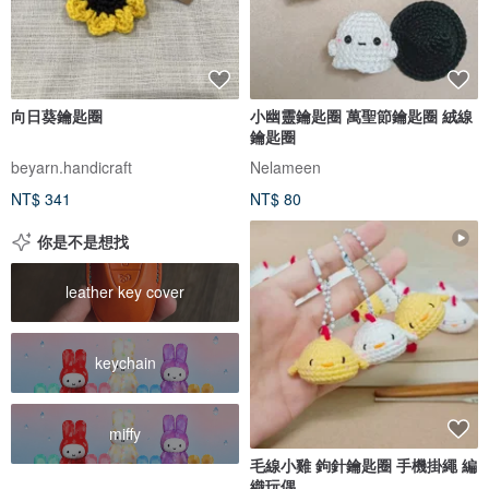
向日葵鑰匙圈
小幽靈鑰匙圈 萬聖節鑰匙圈 絨線
鑰匙圈
beyarn.handicraft
Nelameen
NT$ 341
NT$ 80
你是不是想找
leather key cover
keychain
miffy
毛線小雞 鉤針鑰匙圈 手機掛繩 編
織玩偶