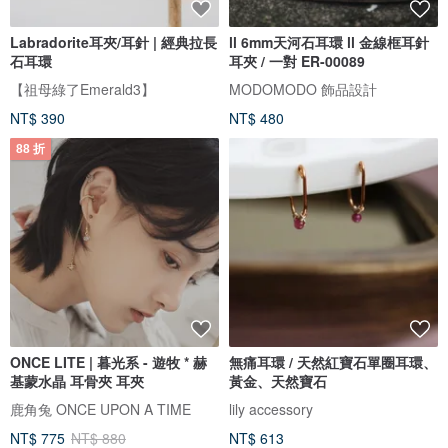
Labradorite耳夾/耳針 | 經典拉長
ll 6mm天河石耳環 ll 金線框耳針
石耳環
耳夾 / 一對 ER-00089
【祖母綠了Emerald3】
MODOMODO 飾品設計
NT$ 390
NT$ 480
88 折
ONCE LITE | 暮光系 - 遊牧 * 赫
無痛耳環 / 天然紅寶石單圈耳環、
基蒙水晶 耳骨夾 耳夾
黃金、天然寶石
鹿角兔 ONCE UPON A TIME
lily accessory
NT$ 775
NT$ 880
NT$ 613