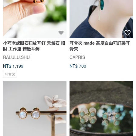
小巧老虎眼石扭紋耳釘 天然石 招
耳骨夾 made 高度自由可訂製耳
財 工作運 精緻耳飾
骨夾
RALULU.SHU
CAPRIS
NT$ 1,199
NT$ 700
可客製