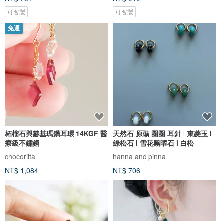
可客製
可客製
免運
柘榴石與赫基瑪鑽耳環 14KGF 醫
天然石 原礦 圈圈 耳針 l 東菱玉 l
療級不鏽鋼
綠松石 l 雪花黑曜石 l 白松
chocoriita
hanna and pinna
NT$ 1,084
NT$ 706