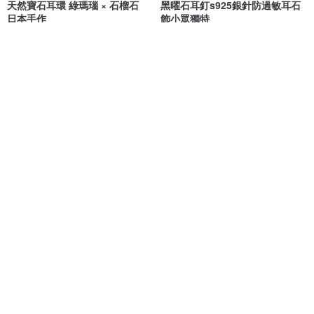
天然寶石耳環 綠瑪瑙 × 石榴石
黑曜石耳釘s925銀針防過敏耳石
日本手作
飾小眾獨特
tomtom1647
繡娘
NT$ 825
NT$ 1,107
可客製
天然寶石耳環 紅玉髓 石榴石
Sunstone 耳夾/耳針 | 經典太陽
日本手作
石耳環
tomtom1647
【祖母綠了Emerald3】
NT$ 707
NT$ 390