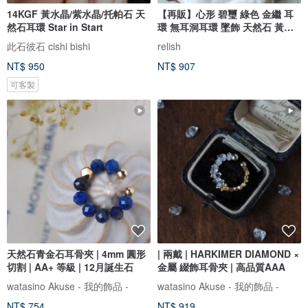
14KGF 黃水晶/紫水晶/托帕石 天
【再販】心形 碧璽 綠色 金繼 耳
然石耳環 Star in Start
環 無耳洞耳環 墜飾 天然石 黃金
綠色 小巧 精緻 簡約 禮物 贈禮
此石彼石 cishi bishi
relish
NT$ 950
NT$ 907
可客製
天然石青金石耳骨夾 | 4mm 圓形
| 兩戴 | HARKIMER DIAMOND ×
切割 | AA+ 等級 | 12月誕生石
金屬 綴飾耳骨夾 | 高品質AAA
watasino Akuse - 我的飾品 -
watasino Akuse - 我的飾品 -
NT$ 754
NT$ 919