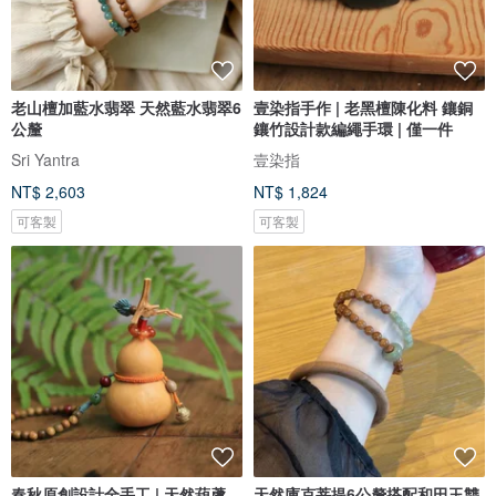
老山檀加藍水翡翠 天然藍水翡翠6
壹染指手作 | 老黑檀陳化料 鑲銅
公釐
鑲竹設計款編繩手環 | 僅一件
Sri Yantra
壹染指
NT$ 2,603
NT$ 1,824
可客製
可客製
春秋原創設計全手工 | 天然葫蘆
天然庫克菩提6公釐搭配和田玉雙