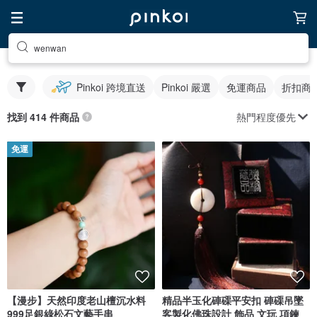
wenwan
Pinkoi 跨境直送
Pinkoi 嚴選
免運商品
折扣商
熱門程度優先
找到 414 件商品
免運
【漫步】天然印度老山檀沉水料
精品半玉化硨磲平安扣 硨磲吊墜
999足銀綠松石文藝手串
客製化佛珠設計 飾品 文玩 項鍊