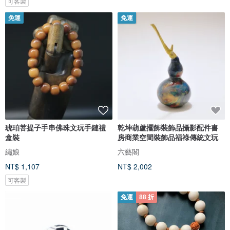
可客製
免運
免運
琥珀菩提子手串佛珠文玩手鏈禮
乾坤葫蘆擺飾裝飾品攝影配件書
盒裝
房商業空間裝飾品福祿傳統文玩
繡娘
六藝閣
NT$ 1,107
NT$ 2,002
可客製
免運
88 折