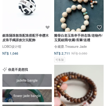
銀珠隔珠散珠配珠搭配手串櫪木
雞骨白老玉珠串手持念珠/老物件/
皮珠手鐲原創文玩配飾
玉質細潤/收藏/長輩/送禮
LOBO设计馆
令藏齋.Treasure Jade
NT$ 1,046
NT$ 2,711
NT$ 3,080
可客製
你是不是想找
jadeite bangle
flower jade bangle