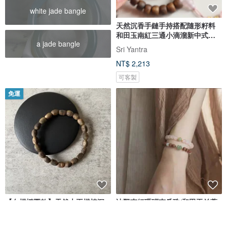
white jade bangle
天然沉香手鏈手持搭配隨形籽料
和田玉南紅三通小滴溜新中式手
a jade bangle
鏈
Sri Yantra
NT$ 2,213
可客製
免運
【白棋橢圓款】天然大王棋楠沉
冰飄南紅瑪瑙南瓜珠/和田玉並蒂
香單圈手串6mm
蓮/老山檀手繩/女中式復古手鏈
kwood｜上景沉香｜純淨原始
翠玉兒原創珠寶