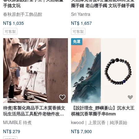
手捻文玩
圈手鏈 老山檀手鐲 文玩手鏈手鐲
春秋原創手工飾品館
Sri Yantra
NT$ 1,035
NT$ 1,657
可客製
可客製
免運
待煮|客製化商品手工木質香插文
【設計理念_靜嶼蒼山】沉水大王
玩生活用品工具配件老物件改商
棋楠沉香單圈手串8mm
品
MUMBLE 待煮
kwood｜上景沉香｜純淨原始
NT$ 279
NT$ 7,900