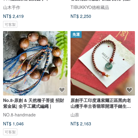
山木手作
TIBUKKYO德榕藏品
NT$ 2,419
NT$ 2,250
可客製
免運
No.8-原創 & 天然種子菩提 招財
原創手工印度邁索爾正區黑肉老
紫金鼠| 全手工藏式編繩 |
山檀手串古香翡翠開運手鏈生日
祝福
NO.8-handmade
山萘
NT$ 1,046
NT$ 2,163
可客製