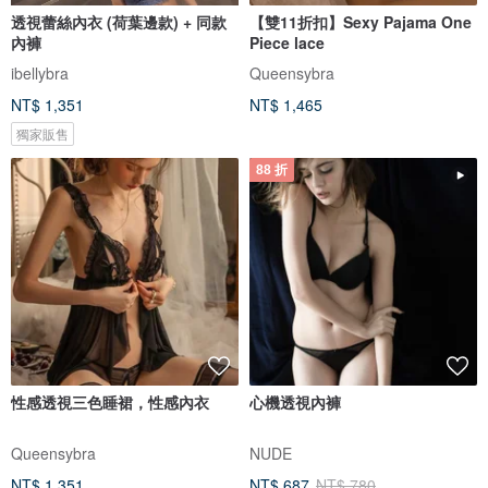
透視蕾絲內衣 (荷葉邊款) + 同款
【雙11折扣】Sexy Pajama One
內褲
Piece lace
ibellybra
Queensybra
NT$ 1,351
NT$ 1,465
獨家販售
88 折
性感透視三色睡裙，性感內衣
心機透視內褲
Queensybra
NUDE
NT$ 1,351
NT$ 687
NT$ 780