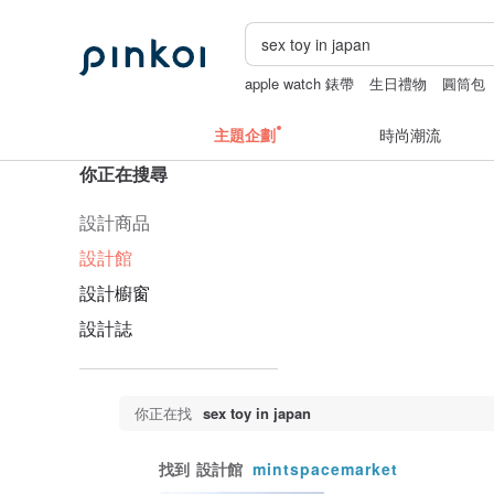
apple watch 錶帶
生日禮物
圓筒包
主題企劃
時尚潮流
你正在搜尋
設計商品
設計館
設計櫥窗
設計誌
你正在找
sex toy in japan
找到
設計館
mintspacemarket