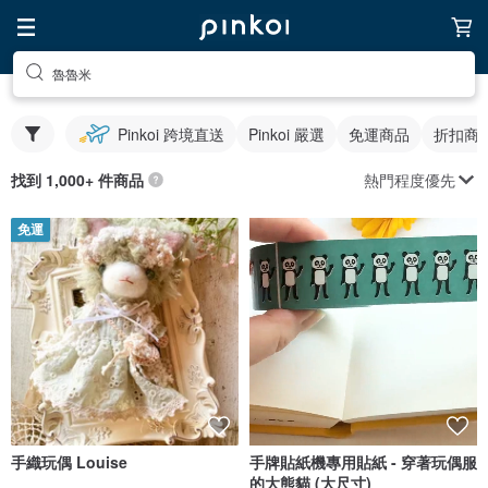
魯魯米
Pinkoi 跨境直送
Pinkoi 嚴選
免運商品
折扣商
熱門程度優先
找到 1,000+ 件商品
免運
手織玩偶 Louise
手牌貼紙機專用貼紙 - 穿著玩偶服
的大熊貓 (大尺寸)