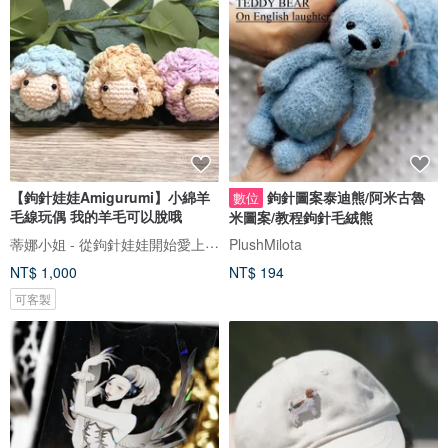
【鉤針娃娃Amigurumi】小綿羊
鉤針圖案泰迪熊/阿米古魯
數位
毛線玩偶 我的羊毛可以脫哦
米圖案/教程鉤針毛絨熊
蒂娜小姐 - 從鉤針娃娃開始愛上手作
PlushMilota
NT$ 1,000
NT$ 194
可客製