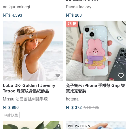
amiguruminegi
Panda factory
NT$ 4,593
NT$ 208
75 折
LuLu DK- Golden I Jewelry
兔子魯米 iPhone 手機殼 Grip 智
Tattoo 珠寶紋身貼紙飾品
慧托克套裝
Missiu 法國蕾絲刺繡手環
hottmall
NT$ 980
NT$ 372
NT$ 495
獨家販售