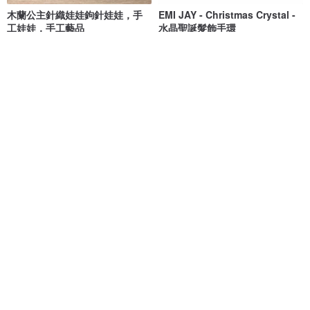
木蘭公主針織娃娃鉤針娃娃，手
EMI JAY - Christmas Crystal -
工娃娃，手工藝品
水晶聖誕髮飾手環
aaniaacrochet
Missiu 法國蕾絲刺繡手環
NT$ 1,703
NT$ 420
獨家販售
加州卷壽司 (Uramaki
可愛青蛙玩具、針織絨毛青
數位
數位
Sushi) 鉤針圖案 PDF
蛙、藝術青蛙娃娃的針織圖案
TiffyHappyCrafts
ToysMomClara
NT$ 164
NT$ 291