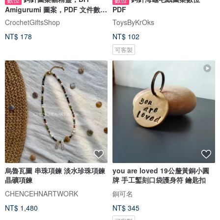
Amigurumi 圖案，PDF 文件數字
PDF
下載
CrochetGiftsShop
ToysByKrOks
NT$ 178
NT$ 102
可客製
烏魯瓦圖 串珠項鍊 淡水珍珠項鍊
you are loved 19公釐黃銅小圓
晶礦項鍊
牌 手工鏨刻口袋護身符 鑰匙扣
CHENCEHNARTWORK
銅可名
NT$ 1,480
NT$ 345