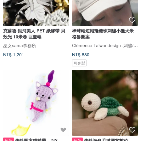
克蘇魯 銀河美人 PET 紙膠帶 貝
棒球帽短帽簷縫珠刺繡小獵犬米
殼光 10米卷 巨畫幅
格魯圖案
Clémence-Taiwandesign .刺繡/繡珠
巫女sama事務所
NT$ 1,201
NT$ 880
可客製
鉤針圖案貓精靈，DIY
鉤針海龜毛絨圖案數位
數位
數位