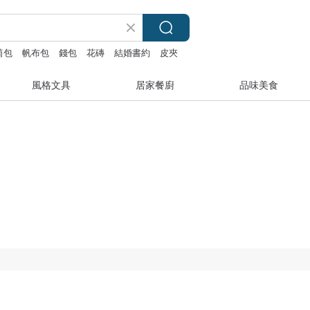
筒包
帆布包
錢包
花磚
結婚書約
皮夾
風格文具
居家餐廚
品味美食